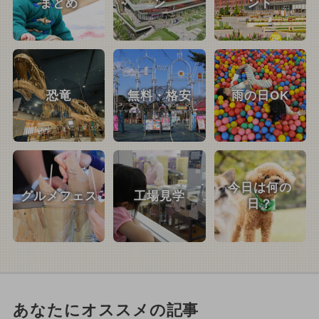
まとめ
ン
ント
恐竜
無料・格安
雨の日OK
今日は何の
グルメフェス
工場見学
日？
あなたにオススメの記事