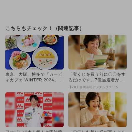
こちらもチェック！（関連記事）
東京、大阪、博多で「カービ
「宝くじを買う前に〇〇をす
ィカフェ WINTER 2024」開
るだけです」7億当選者が続
催！ 冬にぴったり...
出
【PR】合同会社デジタルファーム
アマゾンで大人気！血圧対策
「〇〇した後に必ず宝くじを