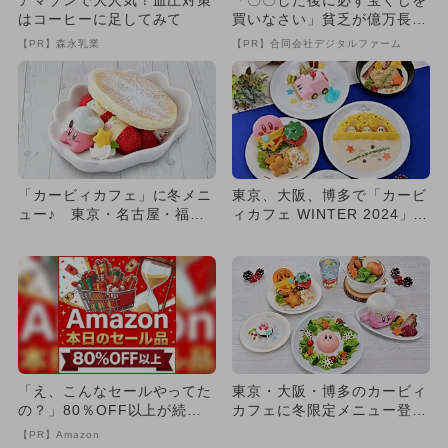
はコーヒーに足してみて
買いなさい」貧乏が億万長者
に
【PR】森永乳業
【PR】合同会社デジタルファーム
「カービィカフェ」に冬メニ
東京、大阪、博多で「カービ
ュー♪ 東京・名古屋・福岡
ィカフェ WINTER 2024」開
で開催
催！ 冬にぴったり...
「え、こんなセールやってた
東京・大阪・博多のカービィ
の？」80％OFF以上が続々
カフェに冬限定メニュー登
登場！Amazonの本気が...
場！雪遊びテーマの新作デザ
【PR】Amazon
ート