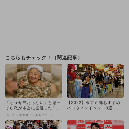
こちらもチェック！（関連記事）
「どうせ当たらない」と思っ
【2022】東京近郊おすすめ
てた私が本当に当選した“買
ハロウィンイベント8選 大
い方”がこれ
規模＆子連れ向けも
【PR】合同会社デジタルファーム