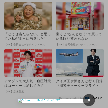
「どうせ当たらない」と思っ
宝くじ“なんとなく”で買って
てた私が本当に当選した“買
いる限り変わらない
い方”がこれ
【PR】合同会社デジタルファーム
【PR】合同会社デジタルファーム
アマゾンで大人気！血圧対策
クイズ王伊沢さんと行く日帰
はコーヒーに足してみて
り周遊チャーターフライト無
料招待 大阪・関西万博を体
【PR】森永乳業
感
×
Recommended by