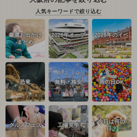
人気キーワードで絞り込む
厳選お出かけ
2026年オープ
2026年のイベ
まとめ
ン
ント
恐竜
無料・格安
雨の日OK
今日は何の
グルメフェス
工場見学
日？