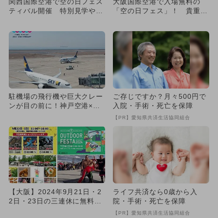
関西国際空港で空の日フェス
大阪国際空港で入場無料の
ティバル開催 特別見学やお
「空の日フェス」！ 貴重な
仕事体験、ステージイベント
体験が多数
も
駐機場の飛行機や巨大クレー
ご存じですか？月々500円で
ンが目の前に！神戸空港×港
入院・手術・死亡を保障
の「潜入」ツアーが春休み開
【PR】愛知県共済生活協同組合
催
【大阪】2024年9月21日・2
ライフ共済なら0歳から入
2日・23日の三連休に無料で
院・手術・死亡を保障
楽しめるイベント10...
【PR】愛知県共済生活協同組合