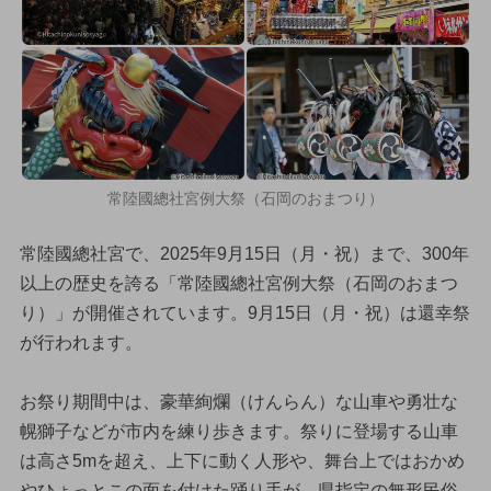
常陸國總社宮例大祭（石岡のおまつり）
常陸國總社宮で、2025年9月15日（月・祝）まで、300年
以上の歴史を誇る「常陸國總社宮例大祭（石岡のおまつ
り）」が開催されています。9月15日（月・祝）は還幸祭
が行われます。
お祭り期間中は、豪華絢爛（けんらん）な山車や勇壮な
幌獅子などが市内を練り歩きます。祭りに登場する山車
は高さ5mを超え、上下に動く人形や、舞台上ではおかめ
やひょっとこの面を付けた踊り手が、県指定の無形民俗