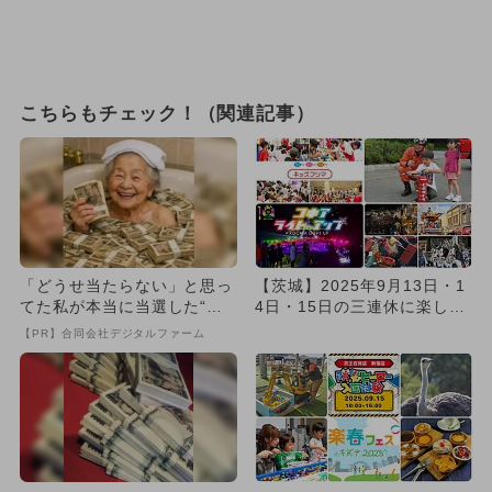
こちらもチェック！（関連記事）
「どうせ当たらない」と思っ
【茨城】2025年9月13日・1
てた私が本当に当選した“買
4日・15日の三連休に楽しめ
い方”がこれ
るイベント9選 無料...
【PR】合同会社デジタルファーム