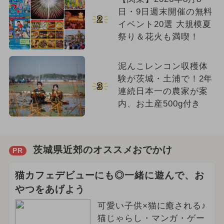
日・9日週末開催の無料
2
イベント20選 大規模夏
祭り＆花火も満喫！
泥んこレンコン収穫体
験が茨城・土浦で！2年
3
連続日本一の農家が案
内、お土産500g付き
茨城県近郊のオススメおでかけ
PR
猫カフェデビューにも◎一緒に遊んで、お
やつをあげよう
可愛い子供×猫に癒される♪
猫じゃらし・マンガ・ゲー