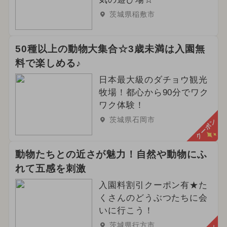
茨城県稲敷市
50種以上の動物大集合☆3歳未満は入園無
料で楽しめる♪
日本最大級のダチョウ観光
牧場！都心から90分でワク
ワク体験！
茨城県石岡市
クーポン
動物たちとの近さが魅力！自然や動物にふ
れて五感を刺激
入園料割引クーポン有★た
くさんのどうぶつたちに会
いに行こう！
茨城県行方市