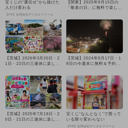
宝くじの“運任せ”から抜けた
【関東】2025年9月15日の
人だけ変わる
「敬老の日」に無料で楽しめ
るイベント14選
【PR】合同会社デジタルファーム
【茨城】2026年3月20日・2
【茨城】2024年8月17日・1
1日・22日の三連休に楽しめ
8日の今週末に無料＆予約不
るイベント19選 無...
要で楽しめるイベント5...
【茨城】2025年7月19日・2
宝くじ“なんとなく”で買って
0日・21日の三連休に楽しめ
いる限り変わらない
るイベント6選 無料...
【PR】合同会社デジタルファーム