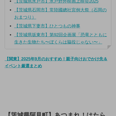
【茨城県水戸市】水戸野外映画上映会2025
【茨城県石岡市】常陸國總社宮例大祭（石岡の
おまつり）
【茨城県下妻市】ひとつもの神事
【茨城県坂東市】第92回企画展「恐竜とともに
生きた生物たち〜ぼくらは脇役じゃない〜」
【関東】2025年9月のおすすめ！親子向けおでかけ先＆
イベント厳選まとめ
【茨城県阿見町】あつまれ！はたら