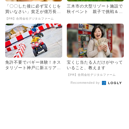
「〇〇した後に必ず宝くじを
三木市の大型リゾート施設で
買いなさい」貧乏が億万長者
秋イベント 親子で挑戦＆大
に
自然満喫
【PR】合同会社デジタルファーム
免許不要でバギー体験！ネス
宝くじ当たる人だけがやって
タリゾート神戸に新エリア
いること、教えます
3歳から乗れる電動カート
【PR】合同会社デジタルファーム
も！
Recommended by