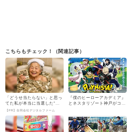
こちらもチェック！（関連記事）
「どうせ当たらない」と思っ
『僕のヒーローアカデミア』
てた私が本当に当選した“買
とネスタリゾート神戸がコラ
い方”がこれ
ボ！ 限定アクティビティ登
【PR】合同会社デジタルファーム
場