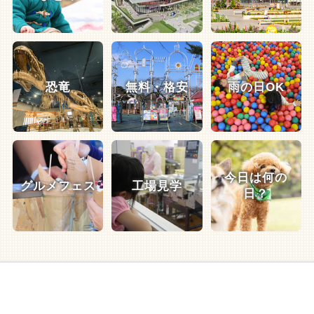
恐竜
無料・格安
雨の日OK
今日は何の
グルメフェス
工場見学
日？