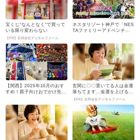
宝くじ“なんとなく”で買って
ネスタリゾート神戸で「NES
いる限り変わらない
TAファミリーアドベンチャ
ーウィーク2024」開催 ...
【PR】合同会社デジタルファーム
【関西】2025年10月のおす
玄関に〇〇置いてる人は金運
すめ！親子向けおでかけ先＆
落ちてます…金運を上げる方
イベントまとめ
法とは
【PR】合同会社デジタルファーム