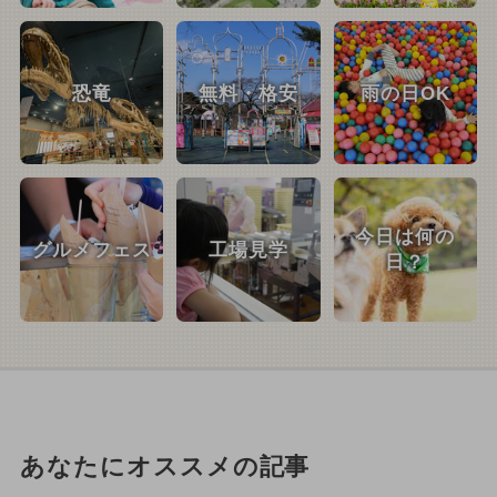
恐竜
無料・格安
雨の日OK
今日は何の
グルメフェス
工場見学
日？
あなたにオススメの記事