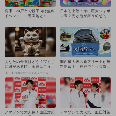
兵庫・神戸市で親子向け無料
日本初上陸！海に巨大シャボ
イベント！ 遊園地とミニ動
ン玉？光と泡が舞う幻想的な
物園で新年を満喫しよう
無料イルミが神戸で開催決定
あなたの金運はどう？宝くじ
関西最大級の新アリーナが無
に縁がある時、金運はこう変
料開放！ 神戸でキッズ遊園
わる
地に縁日も楽しめる夏イベン
【PR】合同会社デジタルファーム
ト
アマゾンで大人気！血圧対策
アマゾンで大人気！血圧対策