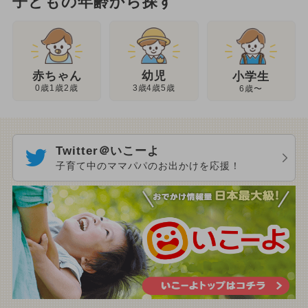
子どもの年齢から探す
幼児
赤ちゃん
小学生
3歳4歳5歳
0歳1歳2歳
6歳〜
Twitter＠いこーよ
子育て中のママパパのお出かけを応援！