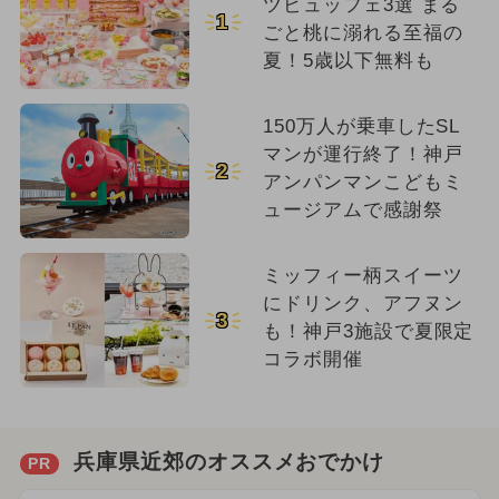
ツビュッフェ3選 まる
1
ごと桃に溺れる至福の
夏！5歳以下無料も
150万人が乗車したSL
マンが運行終了！神戸
2
アンパンマンこどもミ
ュージアムで感謝祭
ミッフィー柄スイーツ
にドリンク、アフヌン
3
も！神戸3施設で夏限定
コラボ開催
兵庫県近郊のオススメおでかけ
PR