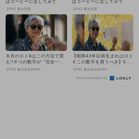
はコーヒーに足してみて
はコーヒーに足してみて
【PR】森永乳業
【PR】森永乳業
８月のロト6はこの方法で買
【昭和43年以前生まれはロト
え!!６つの数字が『完全一
６この数字を買うべき】6つ
致』する方法
の数字が「完全一致」する
【PR】株式会社MURA
【PR】株式会社MURA
方...
Recommended by