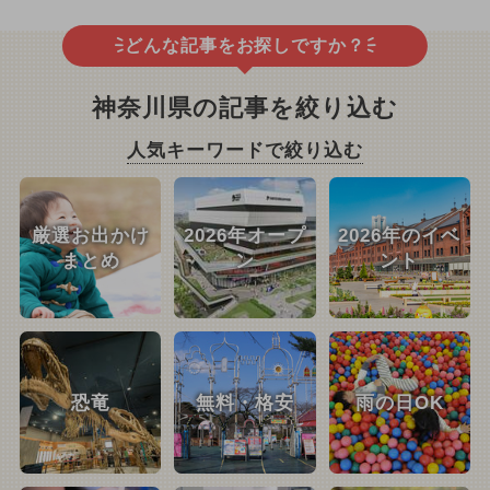
どんな記事をお探しですか？
神奈川県の記事を絞り込む
人気キーワードで絞り込む
厳選お出かけ
2026年オープ
2026年のイベ
まとめ
ン
ント
恐竜
無料・格安
雨の日OK