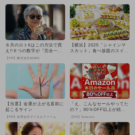
無...
で...
８月のロト6はこの方法で買
【横浜】2025「シャインマ
え!!６つの数字が『完全一
スカット」食べ放題のスイー
致』する方法
ツビュッフェ4選！
【PR】株式会社MURA
【当選】金運が上がる直前に
「え、こんなセールやってた
起こるサイン
の？」80％OFF以上が続々
登場！Amazonの本気が...
【PR】合同会社デジタルファーム
【PR】Amazon