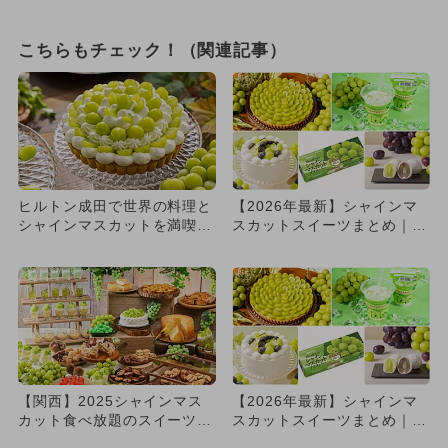
こちらもチェック！（関連記事）
ヒルトン成田で世界の料理と
【2026年最新】シャインマ
シャインマスカットを満喫す
スカットスイーツまとめ｜コ
るビュッフェ カニ食べ放題
ンビニからキルフェボンま
も
で...
【関西】2025シャインマス
【2026年最新】シャインマ
カット食べ放題のスイーツビ
スカットスイーツまとめ｜コ
ュッフェ4選！ 未就学児
ンビニからキルフェボンま