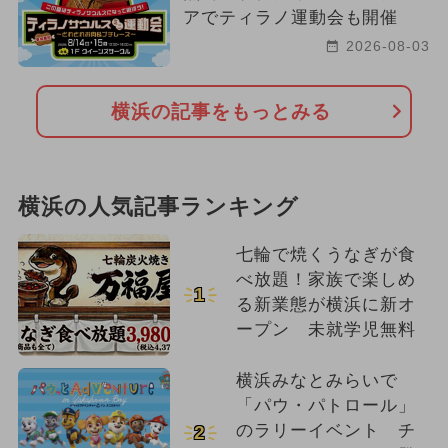
アでティラノ運動会も開催
2026-08-03
横浜の記事をもっとみる
横浜の人気記事ランキング
七輪で焼くうなぎが食
べ放題！家族で楽しめ
1
る新業態が横浜に新オ
ープン 未就学児無料
横浜みなとみらいで
「パウ・パトロール」
のラリーイベント チ
2