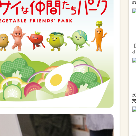
の
【
オ
水
穴