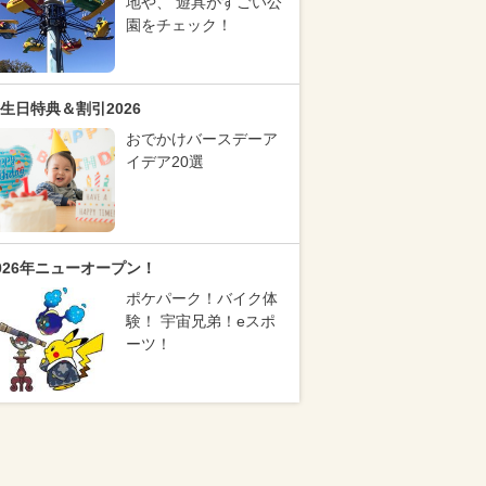
地や、 遊具がすごい公
園をチェック！
生日特典＆割引2026
おでかけバースデーア
イデア20選
026年ニューオープン！
ポケパーク！バイク体
験！ 宇宙兄弟！eスポ
ーツ！