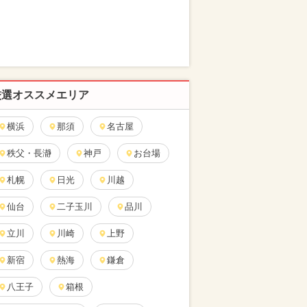
厳選オススメエリア
横浜
那須
名古屋
秩父・長瀞
神戸
お台場
札幌
日光
川越
仙台
二子玉川
品川
立川
川崎
上野
新宿
熱海
鎌倉
八王子
箱根