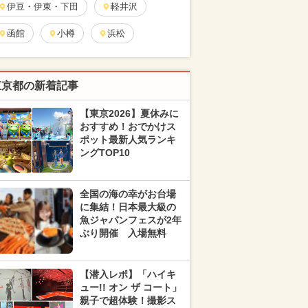
伊豆・伊東・下田
軽井沢
函館
小樽
浜松
東京都の新着記事
【東京2026】夏休みに
おすすめ！おでかけス
ポット最新人気ランキ
ングTOP10
全国の海の幸がお台場
に集結！日本最大級の
魚ジャパンフェスが2年
ぶり開催 入場無料
【潜入レポ】「ハイキ
ュー!! オン ザ コート」
親子で超体験！撮影ス