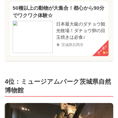
50種以上の動物が大集合！都心から90分
でワクワク体験☆
日本最大級のダチョウ観
光牧場！ダチョウ卵の目
玉焼きは必食♪
茨城県石岡市
クーポン
4位：ミュージアムパーク茨城県自然
博物館