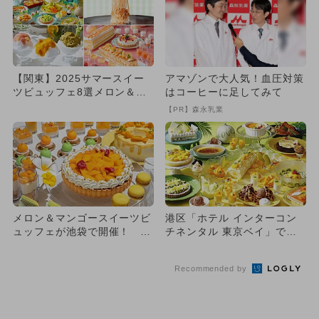
【関東】2025サマースイー
アマゾンで大人気！血圧対策
ツビュッフェ8選メロン＆マ
はコーヒーに足してみて
ンゴー＆桃を満喫 アイスも
【PR】森永乳業
メロン＆マンゴースイーツビ
港区「ホテル インターコン
ュッフェが池袋で開催！ 夏
チネンタル 東京ベイ」でメ
の高級フルーツを思う存分堪
ロン＆マンゴースイーツブッ
能
フ...
Recommended by