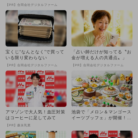
出
の高級フルーツを思う存分堪
【PR】合同会社デジタルファーム
能
宝くじ“なんとなく”で買って
「占い師だけが知ってる〝お
いる限り変わらない
金が増える人の共通点〟」
【PR】合同会社デジタルファーム
【PR】合同会社デジタルファーム
アマゾンで大人気！血圧対策
池袋で「メロン＆マンゴース
はコーヒーに足してみて
イーツブッフェ」が開催！
親子で楽しむ夏の贅沢スイー
【PR】森永乳業
ツ