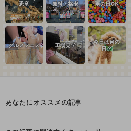
恐竜
無料・格安
雨の日OK
今日は何の
グルメフェス
工場見学
日？
あなたにオススメの記事