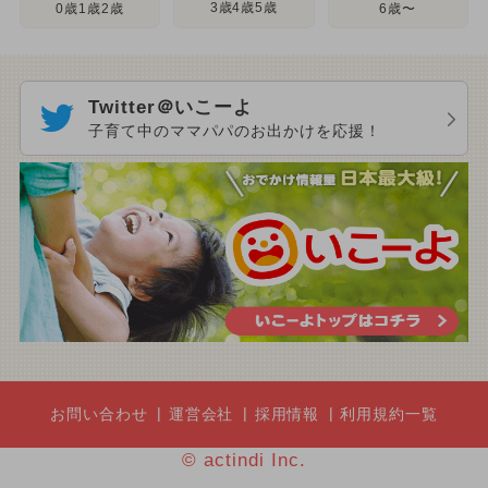
3歳4歳5歳
0歳1歳2歳
6歳〜
Twitter＠いこーよ
子育て中のママパパのお出かけを応援！
お問い合わせ
運営会社
採用情報
利用規約一覧
© actindi Inc.