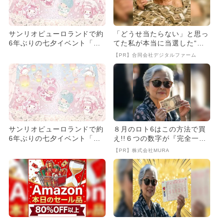
サンリオピューロランドで約
「どうせ当たらない」と思っ
6年ぶりの七夕イベント「Mi
てた私が本当に当選した“買
gnon fuwafuwa...
い方”がこれ
【PR】合同会社デジタルファーム
サンリオピューロランドで約
８月のロト6はこの方法で買
6年ぶりの七夕イベント「Mi
え!!６つの数字が『完全一
gnon fuwafuwa...
致』する方法
【PR】株式会社MURA