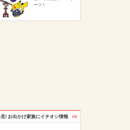
ーツ！
必見! お出かけ家族にイチオシ情報
PR