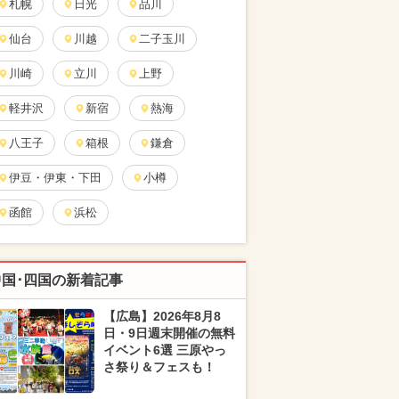
札幌
日光
品川
仙台
川越
二子玉川
川崎
立川
上野
軽井沢
新宿
熱海
八王子
箱根
鎌倉
伊豆・伊東・下田
小樽
函館
浜松
中国･四国の新着記事
【広島】2026年8月8
日・9日週末開催の無料
イベント6選 三原やっ
さ祭り＆フェスも！