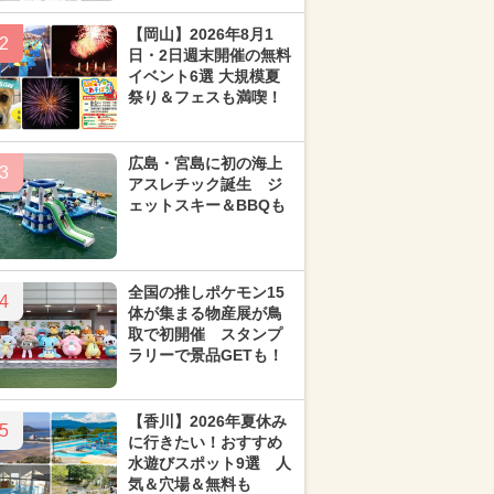
【岡山】2026年8月1
2
日・2日週末開催の無料
イベント6選 大規模夏
祭り＆フェスも満喫！
広島・宮島に初の海上
3
アスレチック誕生 ジ
ェットスキー＆BBQも
全国の推しポケモン15
4
体が集まる物産展が鳥
取で初開催 スタンプ
ラリーで景品GETも！
【香川】2026年夏休み
5
に行きたい！おすすめ
水遊びスポット9選 人
気＆穴場＆無料も