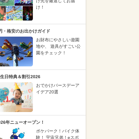
け先を厳選してお届
け！
円・格安のお出かけガイド
お財布にやさしい遊園
地や、 遊具がすごい公
園をチェック！
生日特典＆割引2026
おでかけバースデーア
イデア20選
026年ニューオープン！
ポケパーク！バイク体
験！ 宇宙兄弟！eスポ