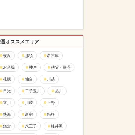
厳選オススメエリア
横浜
那須
名古屋
お台場
神戸
秩父・長瀞
札幌
仙台
川越
日光
二子玉川
品川
立川
川崎
上野
熱海
新宿
箱根
鎌倉
八王子
軽井沢