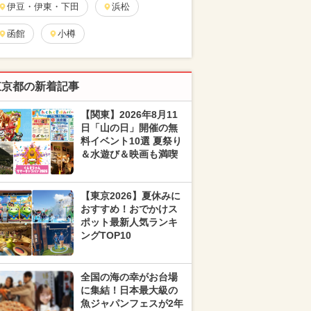
伊豆・伊東・下田
浜松
函館
小樽
東京都の新着記事
【関東】2026年8月11
日「山の日」開催の無
料イベント10選 夏祭り
＆水遊び＆映画も満喫
【東京2026】夏休みに
おすすめ！おでかけス
ポット最新人気ランキ
ングTOP10
全国の海の幸がお台場
に集結！日本最大級の
魚ジャパンフェスが2年