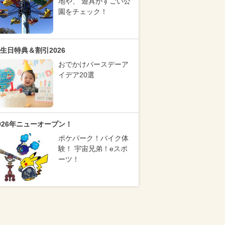
地や、 遊具がすごい公
園をチェック！
生日特典＆割引2026
おでかけバースデーア
イデア20選
026年ニューオープン！
ポケパーク！バイク体
験！ 宇宙兄弟！eスポ
ーツ！