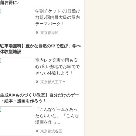
超お得に♪
学割チケットで1日遊び
放題♪国内最大級の屋内
テーマパーク！
東京都港区
駐車場無料】豊かな自然の中で遊び、学べ
体験型施設
室内レク充実で雨も安
心♪広い敷地でお家でで
きない体験しよう！
東京都八王子市
生成AI×ものづくり教室】自分だけのゲー
・絵本・漫画を作ろう！
「こんなゲームがあっ
たらいいな」 「こんな
漫画を作っ...
東京都渋谷区