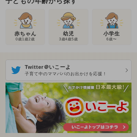
子どもの年齢から探す
幼児
赤ちゃん
小学生
3歳4歳5歳
0歳1歳2歳
6歳〜
Twitter＠いこーよ
子育て中のママパパのお出かけを応援！