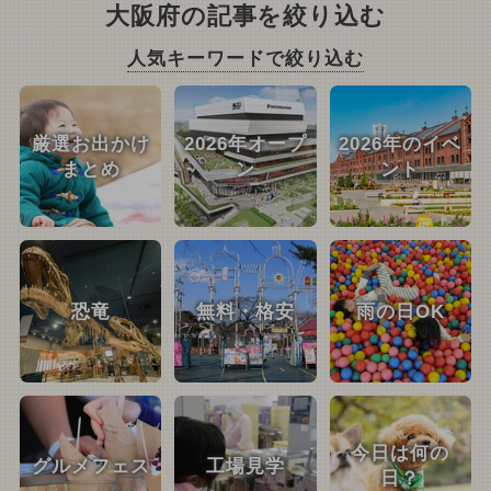
大阪府の記事を絞り込む
人気キーワードで絞り込む
厳選お出かけ
2026年オープ
2026年のイベ
まとめ
ン
ント
恐竜
無料・格安
雨の日OK
今日は何の
グルメフェス
工場見学
日？