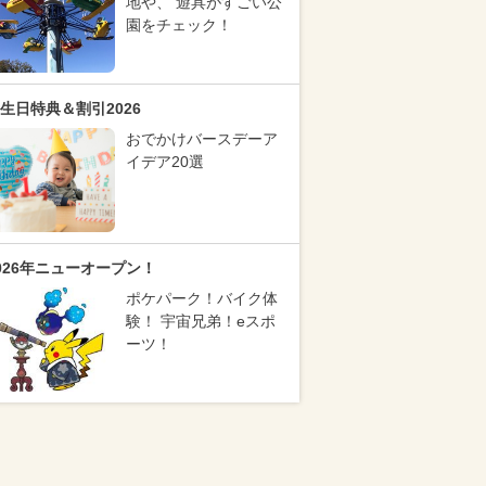
地や、 遊具がすごい公
園をチェック！
生日特典＆割引2026
おでかけバースデーア
イデア20選
026年ニューオープン！
ポケパーク！バイク体
験！ 宇宙兄弟！eスポ
ーツ！