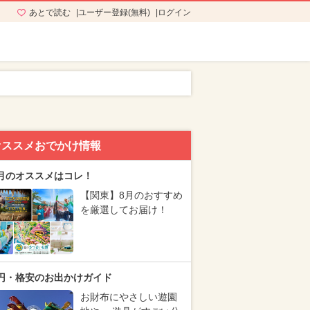
あとで読む
ユーザー登録(無料)
ログイン
オススメおでかけ情報
月のオススメはコレ！
【関東】8月のおすすめ
を厳選してお届け！
円・格安のお出かけガイド
お財布にやさしい遊園