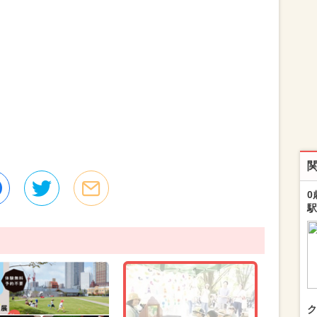
0
駅
ク