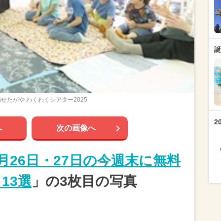
誕
せたがや わくわくシアター2025
2
へ
次の画像へ
4月26日・27日の今週末に無料
13選
」の3枚目の写真