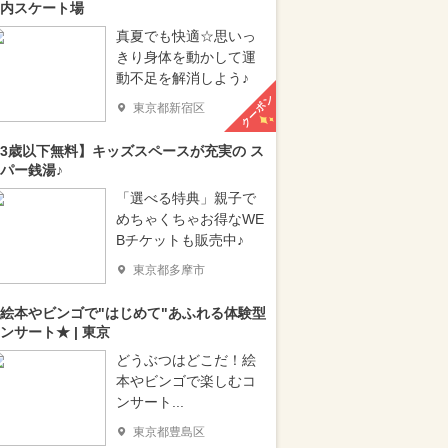
内スケート場
真夏でも快適☆思いっ
きり身体を動かして運
動不足を解消しよう♪
クーポン
東京都新宿区
3歳以下無料】キッズスペースが充実の ス
パー銭湯♪
「選べる特典」親子で
めちゃくちゃお得なWE
Bチケットも販売中♪
東京都多摩市
絵本やビンゴで"はじめて"あふれる体験型
ンサート★ | 東京
どうぶつはどこだ！絵
本やビンゴで楽しむコ
ンサート...
東京都豊島区