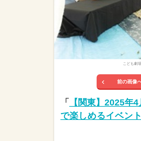
こども劇場
前の画像
「
【関東】2025年
で楽しめるイベント