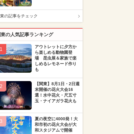
東の記事をチェック
関東の人気記事ランキング
アウトレットに夕方か
1
ら楽しめる動物園登
場 昆虫展＆家族で楽
しめるレモネード作り
も
【関東】8月1日・2日週
2
末開催の花火大会16
選！水中花火・尺五寸
玉・ナイアガラ花火も
夏の夜空に4000発！大
3
和市初の花火大会が大
和スタジアムで開催