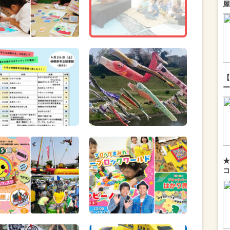
屋
【
ー
★
コ