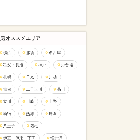
厳選オススメエリア
横浜
那須
名古屋
秩父・長瀞
神戸
お台場
札幌
日光
川越
仙台
二子玉川
品川
立川
川崎
上野
新宿
熱海
鎌倉
八王子
箱根
伊豆・伊東・下田
軽井沢