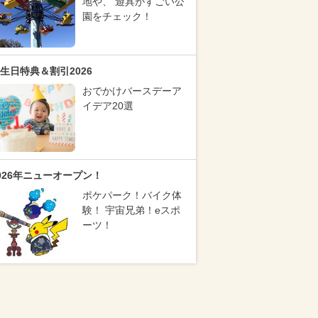
地や、 遊具がすごい公
園をチェック！
生日特典＆割引2026
おでかけバースデーア
イデア20選
026年ニューオープン！
ポケパーク！バイク体
験！ 宇宙兄弟！eスポ
ーツ！