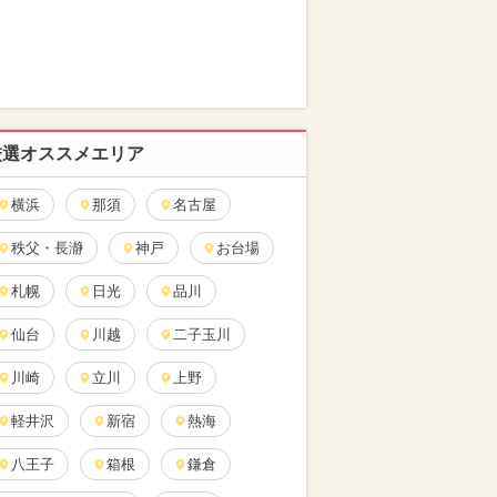
厳選オススメエリア
横浜
那須
名古屋
秩父・長瀞
神戸
お台場
札幌
日光
品川
仙台
川越
二子玉川
川崎
立川
上野
軽井沢
新宿
熱海
八王子
箱根
鎌倉