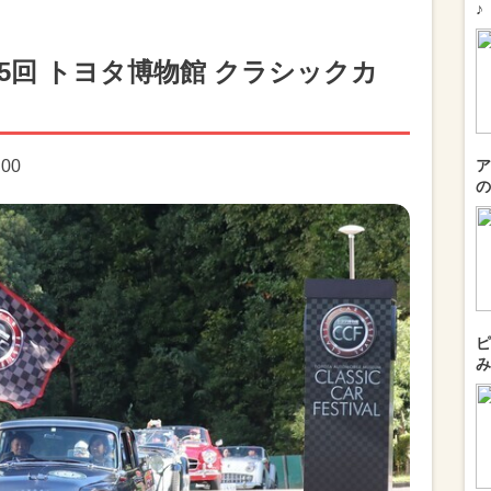
♪
5回 トヨタ博物館 クラシックカ
:00
ア
の
ピ
み