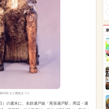
第64回 せと陶祖まつり
0日（日）の週末に、名鉄瀬戸線「尾張瀬戸駅」周辺・瀬