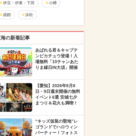
伊豆・伊東・下田
小樽
函館
浜松
東海の新着記事
あばれる君＆キャプテ
ンピカチュウ登場！入
場無料「10チャンあた
りま縁日IN大須」開催
【愛知】2026年8月8
日・9日週末開催の無料
イベント6選 安城七夕
まつり＆花火も満喫！
“キッズ仮装の聖地”レ
ゴランドでハロウィン
パーティー！フォトス