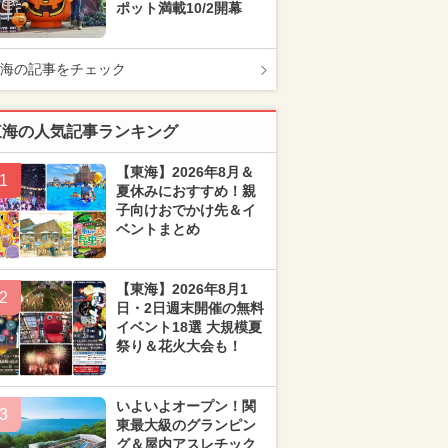
ポット満載10/2開幕
海の記事をチェック
東海の人気記事ランキング
【東海】2026年8月＆
1
夏休みにおすすめ！親
子向けおでかけ先＆イ
ベントまとめ
【東海】2026年8月1
2
日・2日週末開催の無料
イベント18選 大規模夏
祭り＆花火大会も！
いよいよオープン！関
3
東最大級のグランピン
グ＆屋内アスレチック