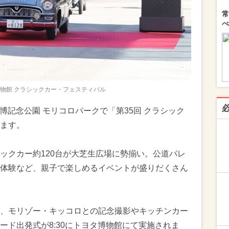
常
べ
博物館 クラシックカー・フェスティバル
球博記念公園 モリコロパークで「第35回 クラシック
ます。
ックカー約120台が大芝生広場に勢揃い。公道パレ
体験など、親子で楽しめるイベントが盛りだくさん
、モリゾー・キッコロとの記念撮影やキッチンカー
ード出発式が8:30にトヨタ博物館にて実施されま