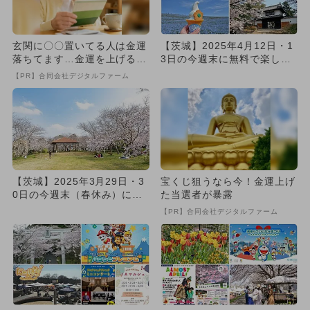
玄関に〇〇置いてる人は金運
【茨城】2025年4月12日・1
落ちてます…金運を上げる方
3日の今週末に無料で楽しめ
法とは
るイベント6選
【PR】合同会社デジタルファーム
【茨城】2025年3月29日・3
宝くじ狙うなら今！金運上げ
0日の今週末（春休み）に無
た当選者が暴露
料で楽しめるイベント7...
【PR】合同会社デジタルファーム