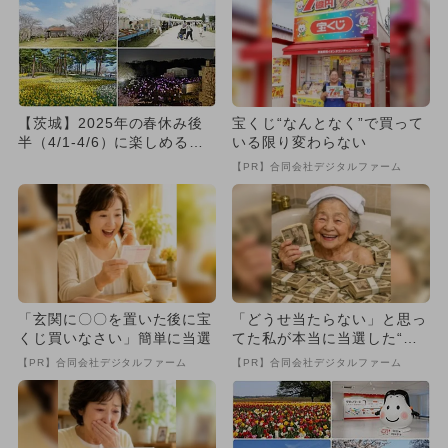
【茨城】2025年の春休み後
宝くじ“なんとなく”で買って
半（4/1-4/6）に楽しめるイ
いる限り変わらない
ベント11選 無料イ...
【PR】合同会社デジタルファーム
「玄関に〇〇を置いた後に宝
「どうせ当たらない」と思っ
くじ買いなさい」簡単に当選
てた私が本当に当選した“買
い方”がこれ
【PR】合同会社デジタルファーム
【PR】合同会社デジタルファーム