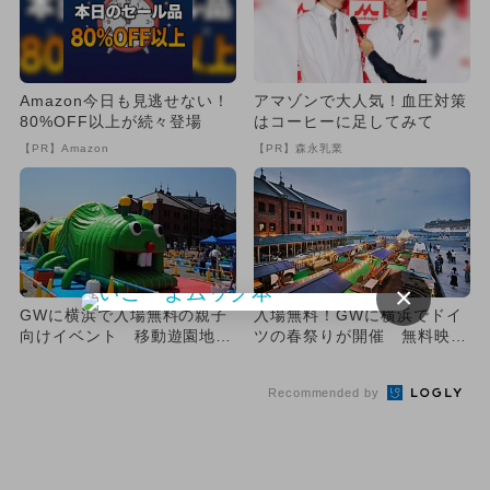
Amazon今日も見逃せない！
アマゾンで大人気！血圧対策
80%OFF以上が続々登場
はコーヒーに足してみて
【PR】Amazon
【PR】森永乳業
×
GWに横浜で入場無料の親子
入場無料！GWに横浜でドイ
向けイベント 移動遊園地＆
ツの春祭りが開催 無料映
食事も充実
画・デイキャンプ・ふわふわ
遊具...
Recommended by