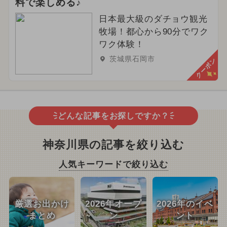
料で楽しめる♪
日本最大級のダチョウ観光
牧場！都心から90分でワク
ワク体験！
茨城県石岡市
クーポン
どんな記事をお探しですか？
神奈川県の記事を絞り込む
人気キーワードで絞り込む
厳選お出かけ
2026年オープ
2026年のイベ
まとめ
ン
ント