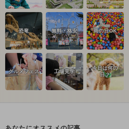
恐竜
無料・格安
雨の日OK
今日は何の
グルメフェス
工場見学
日？
あなたにオススメの記事