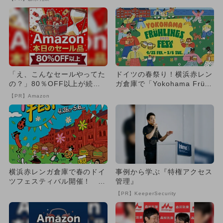
も
「え、こんなセールやってた
ドイツの春祭り！横浜赤レン
の？」80％OFF以上が続々
ガ倉庫で「Yokohama Frühli
登場！Amazonの本気が...
ngs Fes...
【PR】Amazon
横浜赤レンガ倉庫で春のドイ
事例から学ぶ『特権アクセス
ツフェスティバル開催！ ソ
管理』
ーセージ作りやふわふわ遊具
【PR】KeeperSecurity
も