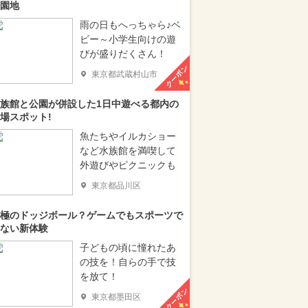
園地
雨の日もへっちゃら♪ベ
ビー～小学生向けの遊
びが盛りだくさん！
クーポン
東京都武蔵村山市
族館と公園が併設した1日中遊べる都内の
場スポット!
魚たちやイルカショー
など水族館を満喫して
外遊びやピクニックも
東京都品川区
極のドッジボール？ゲームでもスポーツで
ない新体験
子どもの頃に憧れたあ
の技を！自らの手で技
を放て！
クーポン
東京都墨田区