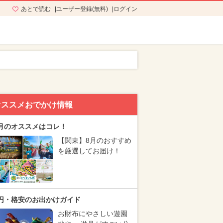
あとで読む
ユーザー登録(無料)
ログイン
オススメおでかけ情報
月のオススメはコレ！
【関東】8月のおすすめ
を厳選してお届け！
円・格安のお出かけガイド
お財布にやさしい遊園