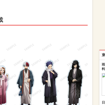
載
雨
料
日