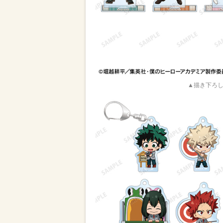
▲描き下ろし 