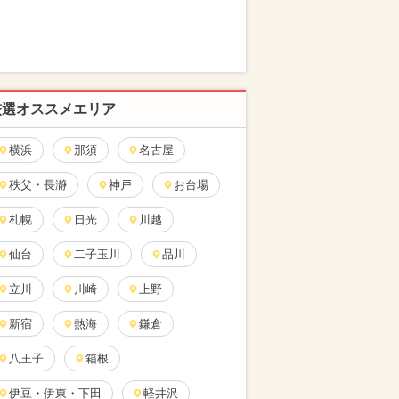
厳選オススメエリア
横浜
那須
名古屋
秩父・長瀞
神戸
お台場
札幌
日光
川越
仙台
二子玉川
品川
立川
川崎
上野
新宿
熱海
鎌倉
八王子
箱根
伊豆・伊東・下田
軽井沢