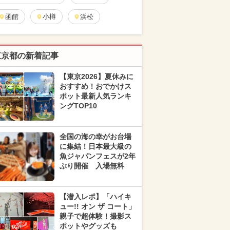
函館
小樽
浜松
東京都の新着記事
【東京2026】夏休みに
おすすめ！おでかけス
ポット最新人気ランキ
ングTOP10
全国の海の幸がお台場
に集結！日本最大級の
魚ジャパンフェスが2年
ぶり開催 入場無料
【潜入レポ】「ハイキ
ュー!! オン ザ コート」
親子で超体験！撮影ス
ポットやグッズも