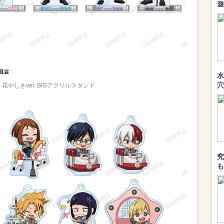
遊
水
穴
花やしきver. BIGアクリルスタンド
究
も