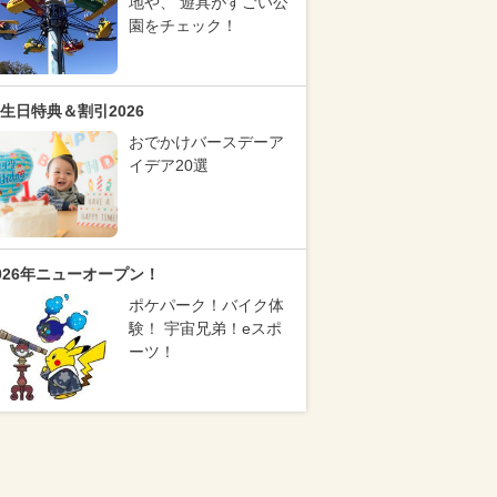
地や、 遊具がすごい公
園をチェック！
生日特典＆割引2026
おでかけバースデーア
イデア20選
026年ニューオープン！
ポケパーク！バイク体
験！ 宇宙兄弟！eスポ
ーツ！