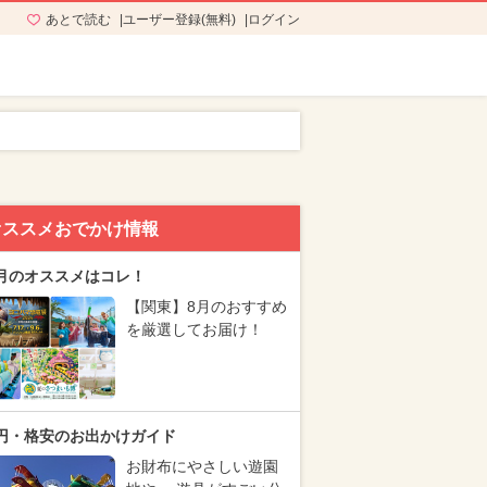
あとで読む
ユーザー登録(無料)
ログイン
オススメおでかけ情報
月のオススメはコレ！
【関東】8月のおすすめ
を厳選してお届け！
円・格安のお出かけガイド
お財布にやさしい遊園