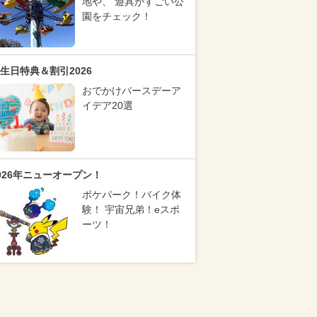
地や、 遊具がすごい公
園をチェック！
生日特典＆割引2026
おでかけバースデーア
イデア20選
026年ニューオープン！
ポケパーク！バイク体
験！ 宇宙兄弟！eスポ
ーツ！