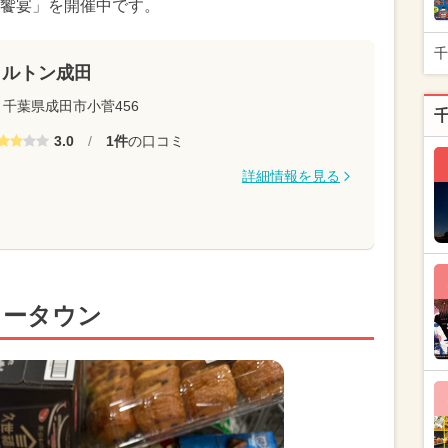
饗宴」を開催中です。
千
ヒルトン成田
千葉県成田市小菅456
3.0
/
1件
の口コミ
詳細情報を見る
ュータウン