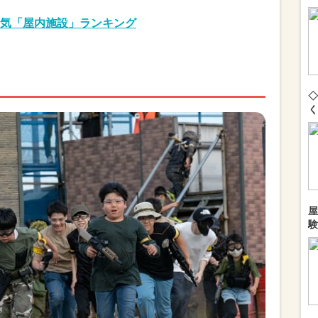
気「屋内施設」ランキング
◇
く
屋
験