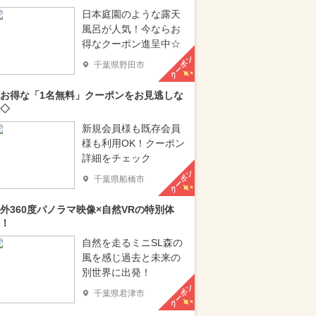
日本庭園のような露天
風呂が人気！今ならお
得なクーポン進呈中☆
クーポン
千葉県野田市
お得な「1名無料」クーポンをお見逃しな
◇
新規会員様も既存会員
様も利用OK！クーポン
詳細をチェック
クーポン
千葉県船橋市
外360度パノラマ映像×自然VRの特別体
！
自然を走るミニSL森の
風を感じ過去と未来の
別世界に出発！
クーポン
千葉県君津市