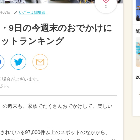
2
2月07日
いこーよ編集部
日・9日の今週末のおでかけに
誕
ポットランキング
2
る場合がございます。
さい。
（日）の週末も、家族でたくさんおでかけして、楽しい
れている97,000件以上のスポットのなかから、