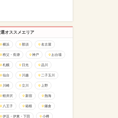
厳選オススメエリア
横浜
那須
名古屋
秩父・長瀞
神戸
お台場
札幌
日光
品川
仙台
川越
二子玉川
川崎
立川
上野
軽井沢
新宿
熱海
八王子
箱根
鎌倉
伊豆・伊東・下田
小樽