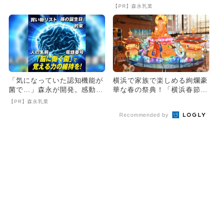
マフェス」開催 限定カレー
【PR】森永乳業
も
「気になっていた認知機能が
横浜で家族で楽しめる絢爛豪
菌で…」森永が開発。感動の
華な春の祭典！「横浜春節祭
70代続出
2024」が開催
【PR】森永乳業
Recommended by