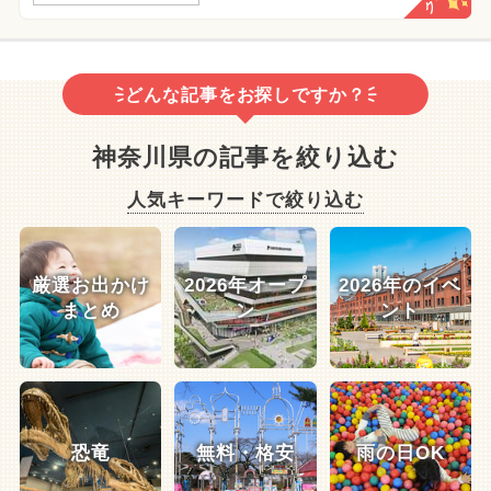
どんな記事をお探しですか？
神奈川県の記事を絞り込む
人気キーワードで絞り込む
厳選お出かけ
2026年オープ
2026年のイベ
まとめ
ン
ント
恐竜
無料・格安
雨の日OK