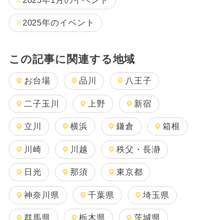
2025年1月のイベント
2025年のイベント
この記事に関連する地域
お台場
品川
八王子
二子玉川
上野
新宿
立川
横浜
鎌倉
箱根
川崎
川越
秩父・長瀞
日光
那須
東京都
神奈川県
千葉県
埼玉県
群馬県
栃木県
茨城県