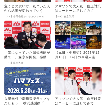
宝くじの買い方、気づいた人
アマゾンで大人気！血圧対策
から結果が変わっていく
はコーヒーに足してみて
【PR】合同会社デジタルファーム
【PR】森永乳業
「気になっていた認知機能が
【元町・中華街】2025年12
菌で…」森永が開発。感動の
月13日・14日の今週末楽し
70代続出
めるイベント9選 無料...
【PR】森永乳業
入場無料で豪華音楽ライブを
アマゾンで大人気！血圧対策
楽しもう！ 横浜感謝祭「ハ
はコーヒーに足してみて