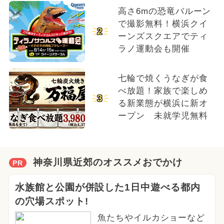
高さ6mの恐竜バルーン
で撮影無料！横浜クイ
2
ーンズスクエアでティ
ラノ運動会も開催
七輪で焼くうなぎが食
べ放題！家族で楽しめ
3
る新業態が横浜に新オ
ープン 未就学児無料
神奈川県近郊のオススメおでかけ
PR
水族館と公園が併設した1日中遊べる都内
の穴場スポット!
魚たちやイルカショーなど