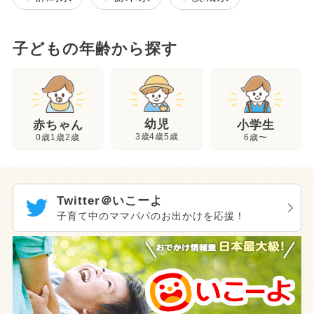
子どもの年齢から探す
幼児
赤ちゃん
小学生
3歳4歳5歳
0歳1歳2歳
6歳〜
Twitter＠いこーよ
子育て中のママパパのお出かけを応援！