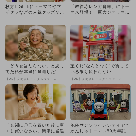
枚方T-SITEにトーマスやマ
「敦賀赤レンガ倉庫」にトー
イクラなどの人気グッズが集
マス登場！ 巨大ジオラマ＆
合 撮影スポット＆読み聞...
ゲームも
「どうせ当たらない」と思っ
宝くじ“なんとなく”で買って
てた私が本当に当選した“買
いる限り変わらない
い方”がこれ
【PR】合同会社デジタルファーム
【PR】合同会社デジタルファーム
「玄関に〇〇を置いた後に宝
池袋サンシャインシティでき
くじ買いなさい」簡単に当選
かんしゃトーマス80周年記念