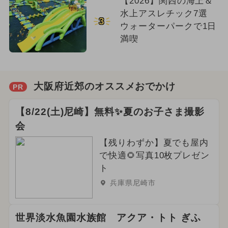
【2026】関西の海上＆
水上アスレチック7選
3
ウォーターパークで1日
満喫
大阪府近郊のオススメおでかけ
PR
【8/22(土)尼崎】無料✨夏のお子さま撮影
会
【残りわずか】夏でも屋内
で快適🌻写真10枚プレゼン
ト
兵庫県尼崎市
世界淡水魚園水族館 アクア・トト ぎふ