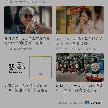
イベント！金色のトーマス
【PR】合同会社デジタルファーム
登...
８月のロト6はこの方法で買
宝くじが当たる人にだけ共通
え!!６つの数字が『完全一
する“ある特徴”とは？
致』する方法
【PR】株式会社MURA
【PR】合同会社デジタルファーム
人気絵本「ねずみくんのチョ
池袋で「トーマス」の体験型
ッキ」誕生50周年記念展が銀
イ ベント 都内での開催は4
座で開催 絵本作りが楽し
年ぶり！
め...
Recommended by