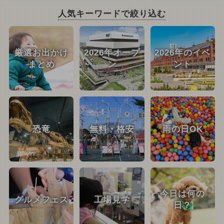
人気キーワードで絞り込む
厳選お出かけ
2026年オープ
2026年のイベ
まとめ
ン
ント
恐竜
無料・格安
雨の日OK
今日は何の
グルメフェス
工場見学
日？