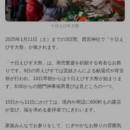
十日えびす大祭
2025年1月11日（土）までの3日間、西宮神社で「十日え
びす大祭」が催されます。
「十日えびす大祭」は、商売繁盛を祈願する有名なお祭
りです。9日の宵えびすでは芸妓さんによる献湯式や宵宮
祭が行われ、10日早朝からは十日えびす大祭が始まりま
す。6:00からの開門神事福男選びは見どころの一つ。
10日から11日にかけては、境内や周辺に600軒もの露店
が並び、福を求める参拝者でにぎわいます。
家族みんなでお参りをして、にぎやかなお祭りの雰囲気