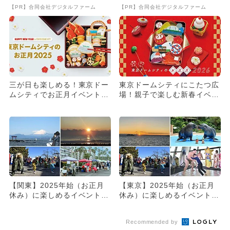
い方”がこれ
【PR】合同会社デジタルファーム
【PR】合同会社デジタルファーム
三が日も楽しめる！東京ドー
東京ドームシティにこたつ広
ムシティでお正月イベント
場！親子で楽しむ新春イベン
大抽選会や獅子舞練り歩きな
ト開催 福袋や笑点コラボも
ど
【関東】2025年始（お正月
【東京】2025年始（お正月
休み）に楽しめるイベント16
休み）に楽しめるイベント19
選 無料イベントも！
選 無料イベントも！
Recommended by