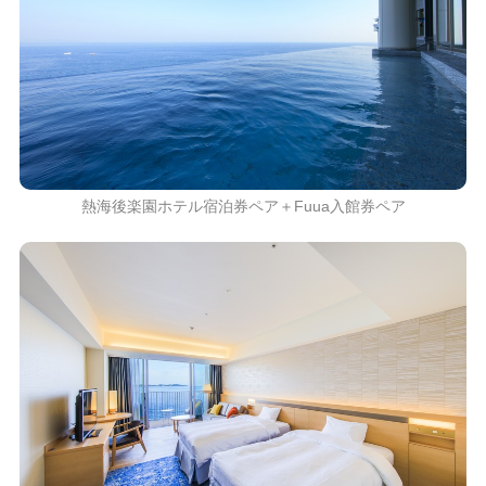
熱海後楽園ホテル宿泊券ペア＋Fuua入館券ペア