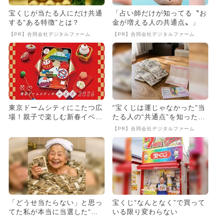
宝くじが当たる人にだけ共通
「占い師だけが知ってる〝お
する“ある特徴”とは？
金が増える人の共通点〟」
【PR】合同会社デジタルファーム
【PR】合同会社デジタルファーム
東京ドームシティにこたつ広
“宝くじは運じゃなかった”当
場！親子で楽しむ新春イベン
たる人の“共通点”を知っただ
ト開催 福袋や笑点コラボも
け
【PR】合同会社デジタルファーム
「どうせ当たらない」と思っ
宝くじ“なんとなく”で買って
てた私が本当に当選した“買
いる限り変わらない