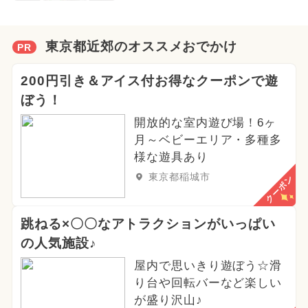
東京都近郊のオススメおでかけ
PR
200円引き＆アイス付お得なクーポンで遊
ぼう！
開放的な室内遊び場！6ヶ
月～ベビーエリア・多種多
様な遊具あり
東京都稲城市
クーポン
跳ねる×〇〇なアトラクションがいっぱい
の人気施設♪
屋内で思いきり遊ぼう☆滑
り台や回転バーなど楽しい
が盛り沢山♪