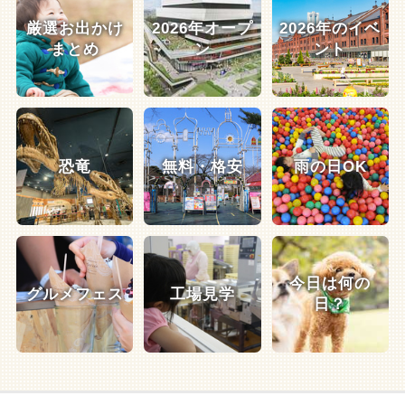
厳選お出かけ
2026年オープ
2026年のイベ
まとめ
ン
ント
恐竜
無料・格安
雨の日OK
今日は何の
グルメフェス
工場見学
日？