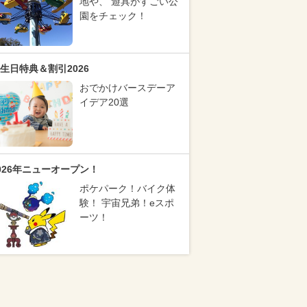
地や、 遊具がすごい公
園をチェック！
生日特典＆割引2026
おでかけバースデーア
イデア20選
026年ニューオープン！
ポケパーク！バイク体
験！ 宇宙兄弟！eスポ
ーツ！