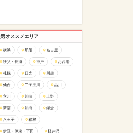
厳選オススメエリア
横浜
那須
名古屋
秩父・長瀞
神戸
お台場
札幌
日光
川越
仙台
二子玉川
品川
立川
川崎
上野
新宿
熱海
鎌倉
八王子
箱根
伊豆・伊東・下田
軽井沢