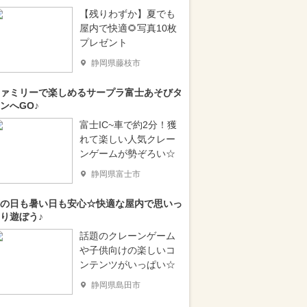
【残りわずか】夏でも
屋内で快適🌻写真10枚
プレゼント
静岡県藤枝市
ァミリーで楽しめるサープラ富士あそびタ
ンへGO♪
富士IC~車で約2分！獲
れて楽しい人気クレー
ンゲームが勢ぞろい☆
静岡県富士市
の日も暑い日も安心☆快適な屋内で思いっ
り遊ぼう♪
話題のクレーンゲーム
や子供向けの楽しいコ
ンテンツがいっぱい☆
静岡県島田市