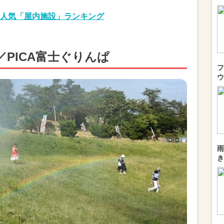
人気「屋内施設」ランキング
／PICA富士ぐりんぱ
フ
ウ
雨
き