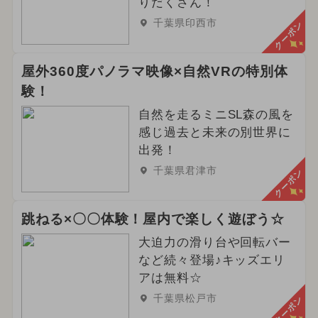
りだくさん！
千葉県印西市
クーポン
屋外360度パノラマ映像×自然VRの特別体
験！
自然を走るミニSL森の風を
感じ過去と未来の別世界に
出発！
千葉県君津市
クーポン
跳ねる×〇〇体験！屋内で楽しく遊ぼう☆
大迫力の滑り台や回転バー
など続々登場♪キッズエリ
アは無料☆
千葉県松戸市
クーポン