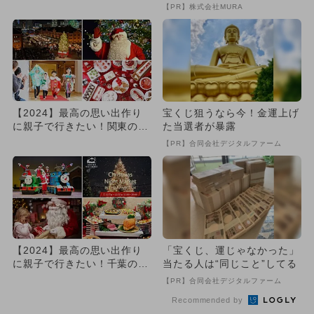
イベント9選
の数字が「完全一致」する
【PR】株式会社MURA
方...
【2024】最高の思い出作り
宝くじ狙うなら今！金運上げ
に親子で行きたい！関東のお
た当選者が暴露
すすめクリスマスイベント
【PR】合同会社デジタルファーム
1...
【2024】最高の思い出作り
「宝くじ、運じゃなかった」
に親子で行きたい！千葉のお
当たる人は“同じこと”してる
すすめクリスマスイベント
【PR】合同会社デジタルファーム
7...
Recommended by