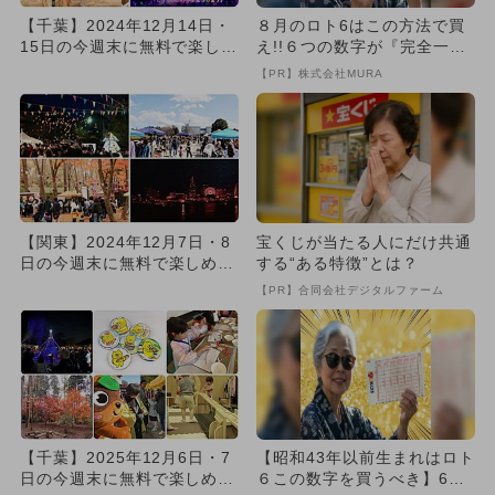
【千葉】2024年12月14日・
８月のロト6はこの方法で買
15日の今週末に無料で楽しめ
え!!６つの数字が『完全一
るイベント5選
致』する方法
【PR】株式会社MURA
【関東】2024年12月7日・8
宝くじが当たる人にだけ共通
日の今週末に無料で楽しめる
する“ある特徴”とは？
イベント18選
【PR】合同会社デジタルファーム
【千葉】2025年12月6日・7
【昭和43年以前生まれはロト
日の今週末に無料で楽しめる
６この数字を買うべき】6つ