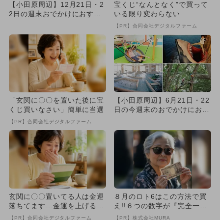
【小田原周辺】12月21日・2
宝くじ“なんとなく”で買って
2日の週末おでかけにおすす
いる限り変わらない
め！人気スポットランキン...
【PR】合同会社デジタルファーム
「玄関に〇〇を置いた後に宝
【小田原周辺】6月21日・22
くじ買いなさい」簡単に当選
日の今週末のおでかけにおす
すめ！人気スポットランキ...
【PR】合同会社デジタルファーム
玄関に〇〇置いてる人は金運
８月のロト6はこの方法で買
落ちてます…金運を上げる方
え!!６つの数字が『完全一
法とは
致』する方法
【PR】合同会社デジタルファーム
【PR】株式会社MURA