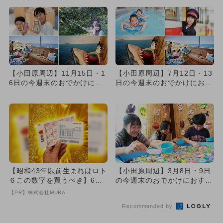
【小田原周辺】11月15日・1
【小田原周辺】7月12日・13
6日の今週末のおでかけにも
日の今週末のおでかけにおす
おすすめ！人気施設ランキ...
すめ！人気スポットランキ...
【昭和43年以前生まれはロト
【小田原周辺】3月8日・9日
６この数字を買うべき】6つ
の今週末のおでかけにおすす
の数字が「完全一致」する
め！人気スポットランキング
【PR】株式会社MURA
方...
Recommended by