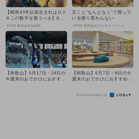
【昭和43年以前生まれはロト
宝くじ“なんとなく”で買って
６この数字を買うべき】6つ
いる限り変わらない
の数字が「完全一致」する
【PR】株式会社MURA
【PR】合同会社デジタルファーム
方...
【和歌山】5月17日・18日の
【和歌山】6月7日・8日の今
今週末のおでかけにおすす
週末のおでかけにおすすめ！
め！人気のスポットランキ
人気のスポットランキング
ン...
Recommended by