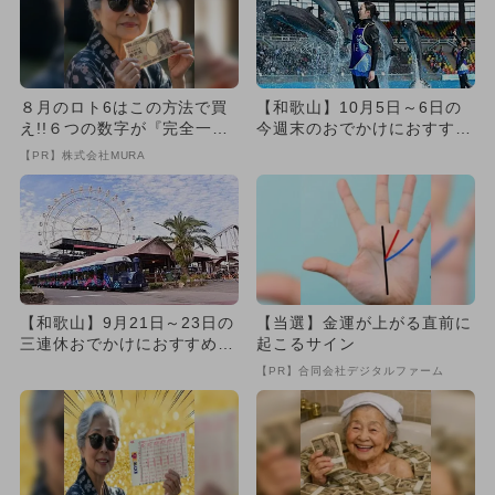
８月のロト6はこの方法で買
【和歌山】10月5日～6日の
え!!６つの数字が『完全一
今週末のおでかけにおすす
致』する方法
め！人気のスポットランキン
【PR】株式会社MURA
グ
【和歌山】9月21日～23日の
【当選】金運が上がる直前に
三連休おでかけにおすすめ！
起こるサイン
人気スポットランキング
【PR】合同会社デジタルファーム