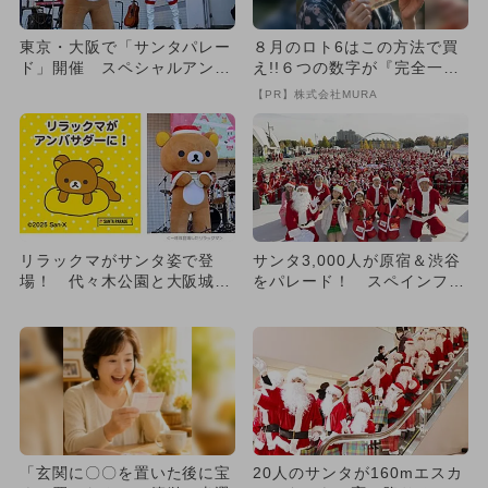
東京・大阪で「サンタパレー
８月のロト6はこの方法で買
ド」開催 スペシャルアンバ
え!!６つの数字が『完全一
サダーにコリラックマが就
致』する方法
【PR】株式会社MURA
任！
リラックマがサンタ姿で登
サンタ3,000人が原宿＆渋谷
場！ 代々木公園と大阪城公
をパレード！ スペインフェ
園でチャリティーパレード
スも開催
「玄関に〇〇を置いた後に宝
20人のサンタが160mエスカ