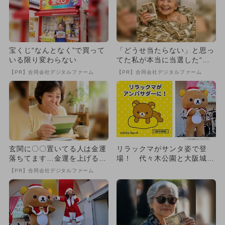
宝くじ“なんとなく”で買って
「どうせ当たらない」と思っ
いる限り変わらない
てた私が本当に当選した“買
い方”がこれ
【PR】合同会社デジタルファーム
【PR】合同会社デジタルファーム
玄関に〇〇置いてる人は金運
リラックマがサンタ姿で登
落ちてます…金運を上げる方
場！ 代々木公園と大阪城公
法とは
園でチャリティーパレード
【PR】合同会社デジタルファーム