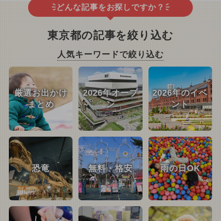
どんな記事をお探しですか？
東京都の記事を絞り込む
人気キーワードで絞り込む
厳選お出かけ
2026年オープ
2026年のイベ
まとめ
ン
ント
恐竜
無料・格安
雨の日OK