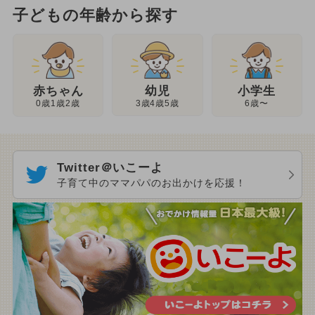
子どもの年齢から探す
幼児
赤ちゃん
小学生
3歳4歳5歳
0歳1歳2歳
6歳〜
Twitter＠いこーよ
子育て中のママパパのお出かけを応援！