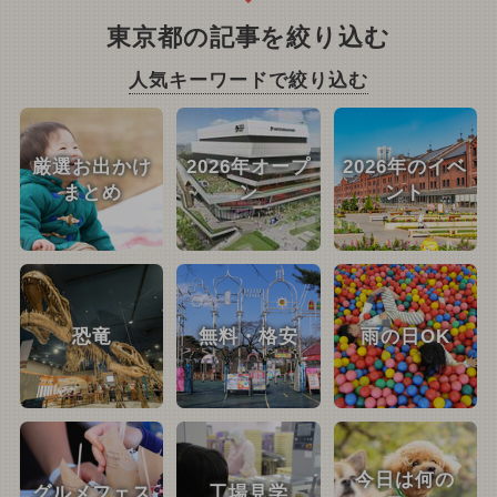
東京都の記事を絞り込む
人気キーワードで絞り込む
厳選お出かけ
2026年オープ
2026年のイベ
まとめ
ン
ント
恐竜
無料・格安
雨の日OK
今日は何の
グルメフェス
工場見学