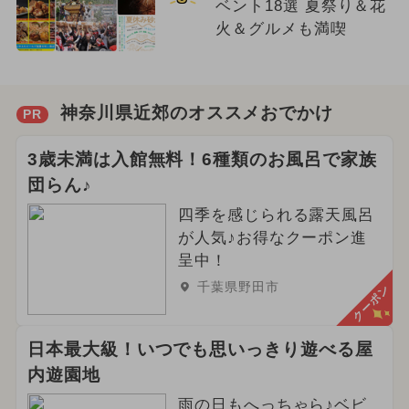
ベント18選 夏祭り＆花
火＆グルメも満喫
神奈川県近郊のオススメおでかけ
PR
3歳未満は入館無料！6種類のお風呂で家族
団らん♪
四季を感じられる露天風呂
が人気♪お得なクーポン進
呈中！
千葉県野田市
クーポン
日本最大級！いつでも思いっきり遊べる屋
内遊園地
雨の日もへっちゃら♪ベビ