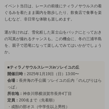
イベント当日は、レースの前後にティラノサウルスの着
ぐるみを着たまま園内を散歩したり、飲食店で食事を楽
しむなど、非日常な体験も楽しめます。
運が良ければ、雪化粧した富士山をバックにとっておき
の写真が撮れるチャンスも。この機会に、冬の三浦半島
を、親子で恐竜になって楽しんでみてはいかがでしょう
か。
■ティラノサウルスレースinソレイユの丘
開催日時：
2025年1月19日（日）13:00〜
会場：
長井海の手公園 ソレイユの丘内「のんびりはら
っぱ」
所在地：
神奈川県横須賀市長井4丁目
定員：
200名まで（先着順）
・成獣の部オス（中学生以上男性）