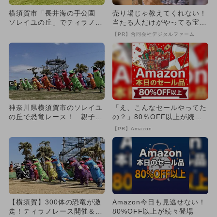
横須賀市「長井海の手公園
売り場じゃ教えてくれない！
ソレイユの丘」でティラノサ
当たる人だけがやってる宝く
ウルスレースが初開催 子供
じの習慣
【PR】合同会社デジタルファーム
O...
神奈川県横須賀市のソレイユ
「え、こんなセールやってた
の丘で恐竜レース！ 親子で
の？」80％OFF以上が続々
楽しむ冬の大イベント
登場！Amazonの本気が...
【PR】Amazon
【横須賀】300体の恐竜が激
Amazon今日も見逃せない！
走！ティラノレース開催＆没
80%OFF以上が続々登場