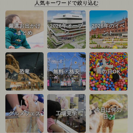
人気キーワードで絞り込む
厳選お出かけ
2026年オープ
2026年のイベ
まとめ
ン
ント
恐竜
無料・格安
雨の日OK
今日は何の
グルメフェス
工場見学
日？