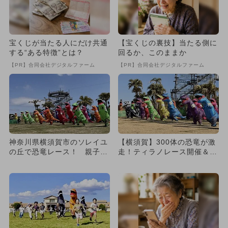
宝くじが当たる人にだけ共通
【宝くじの裏技】当たる側に
する“ある特徴”とは？
回るか、このままか
【PR】合同会社デジタルファーム
【PR】合同会社デジタルファーム
神奈川県横須賀市のソレイユ
【横須賀】300体の恐竜が激
の丘で恐竜レース！ 親子で
走！ティラノレース開催＆没
楽しむ冬の大イベント
入型「恐竜島」も新オープン