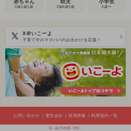
幼児
赤ちゃん
小学生
3歳4歳5歳
0歳1歳2歳
6歳〜
X＠いこーよ
子育て中のママパパのお出かけを応援！
お問い合わせ
運営会社
採用情報
利用規約一覧
© actindi Inc.