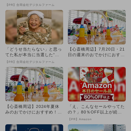
すめ！人気スポットランキ...
【PR】合同会社デジタルファーム
「どうせ当たらない」と思っ
【心斎橋周辺】7月20日・21
てた私が本当に当選した“買
日の週末のおでかけにおすす
い方”がこれ
め！人気のスポットランキ...
【PR】合同会社デジタルファーム
【心斎橋周辺】2024年夏休
「え、こんなセールやってた
みのおでかけにおすすめ！人
の？」80％OFF以上が続々
気のスポットランキング
登場！Amazonの本気が...
【PR】Amazon