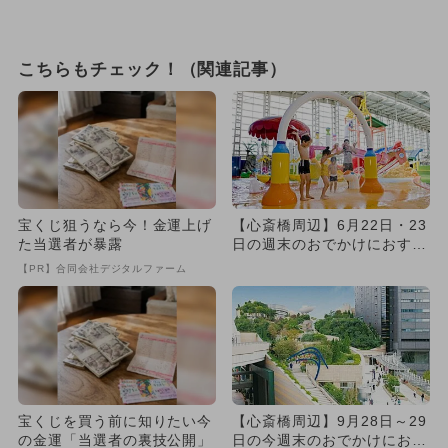
こちらもチェック！（関連記事）
宝くじ狙うなら今！金運上げ
【心斎橋周辺】6月22日・23
た当選者が暴露
日の週末のおでかけにおすす
め！人気のスポットランキ...
【PR】合同会社デジタルファーム
宝くじを買う前に知りたい今
【心斎橋周辺】9月28日～29
の金運「当選者の裏技公開」
日の今週末のおでかけにおす