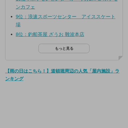
ンカフェ
9位：浪速スポーツセンター アイススケート
場
8位：釣船茶屋 ざうお 難波本店
もっと見る
【雨の日はこちら！】道頓堀周辺の人気「屋内施設」ラ
ンキング