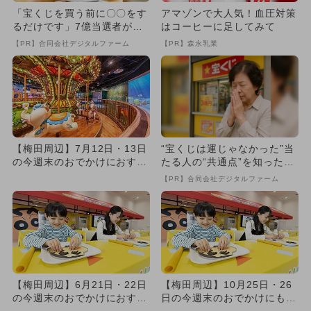
「宝くじを買う前に〇〇をす
アマゾンで大人気！血圧対策
るだけです」7億当選者が続
はコーヒーに足してみて
出
【PR】合同会社デジタルファーム
【PR】森永乳業
【梅田周辺】7月12日・13日
“宝くじは運じゃなかった”当
の今週末のおでかけにおすす
たる人の“共通点”を知っただ
め！人気スポットランキン...
け
【PR】合同会社デジタルファーム
【梅田周辺】6月21日・22日
【梅田周辺】10月25日・26
の今週末のおでかけにおすす
日の今週末のおでかけにもお
め！人気スポットランキン...
すすめ！人気スポットラン...