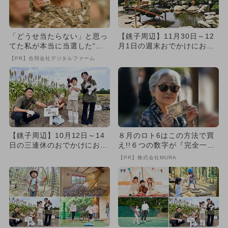
「どうせ当たらない」と思っ
【銚子周辺】11月30日～12
てた私が本当に当選した“買
月1日の週末おでかけにおす
い方”がこれ
すめ！人気スポットランキ...
【PR】合同会社デジタルファーム
【銚子周辺】10月12日～14
８月のロト6はこの方法で買
日の三連休のおでかけにおす
え!!６つの数字が『完全一
すめ！人気スポットランキ...
致』する方法
【PR】株式会社MURA