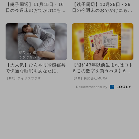
【銚子周辺】11月15日・16
【銚子周辺】10月25日・26
日の今週末のおでかけにもお
日の今週末のおでかけにもお
すすめ！人気スポットラン...
すすめ！人気スポットラン...
【大人気】ひんやり冷感寝具
【昭和43年以前生まれはロト
で快適な睡眠をあなたに。
６この数字を買うべき】6つ
の数字が「完全一致」する
【PR】アイリスプラザ
【PR】株式会社MURA
方...
Recommended by