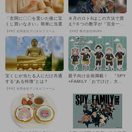
「玄関に〇〇を置いた後に宝
８月のロト6はこの方法で買
くじ買いなさい」簡単に当選
え!!６つの数字が『完全一
致』する方法
【PR】合同会社デジタルファーム
【PR】株式会社MURA
宝くじが当たる人にだけ共通
親子向け企画満載！ 『SPY
する“ある特徴”とは？
×FAMILY「おでけけ」大作
戦 in 横浜・みなと...
【PR】合同会社デジタルファーム