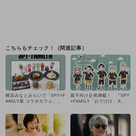
こちらもチェック！（関連記事）
横浜みなとみらいで「SPY×F
親子向け企画満載！ 『SPY
AMILY展 コラボカフェ」が
×FAMILY「おでけけ」大作
期間限定OPEN テ...
戦 in 横浜・みなと...