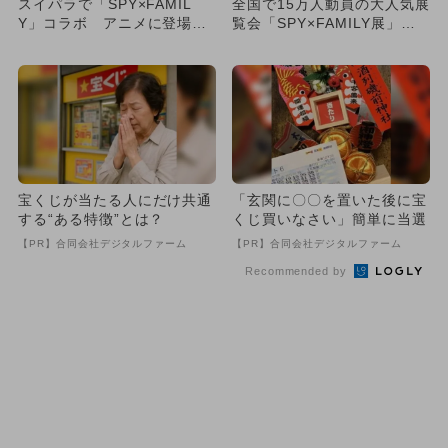
スイパラで「SPY×FAMIL
全国で15万人動員の大人気展
Y」コラボ アニメに登場す
覧会「SPY×FAMILY展」が
る料理を再現
横浜で開催決定！ ミ...
宝くじが当たる人にだけ共通
「玄関に〇〇を置いた後に宝
する“ある特徴”とは？
くじ買いなさい」簡単に当選
【PR】合同会社デジタルファーム
【PR】合同会社デジタルファーム
Recommended by