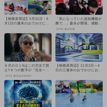
【相模原周辺】5月31日・6
「気になっていた認知機能が
月1日の週末のおでかけにお
菌で…」森永が開発。感動の
すすめ！人気スポットラン
70代続出
【PR】森永乳業
キ...
８月のロト6はこの方法で買
【相模原周辺】11月2日～4
え!!６つの数字が『完全一
日の三連休のおでかけにおす
致』する方法
すめ！人気スポットランキ
【PR】株式会社MURA
ン...