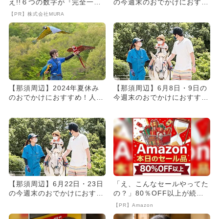
え!!６つの数字が『完全一
の今週末のおでかけにおすす
致』する方法
め！人気のスポットランキ...
【PR】株式会社MURA
【那須周辺】2024年夏休み
【那須周辺】6月8日・9日の
のおでかけにおすすめ！人気
今週末のおでかけにおすす
のスポットランキング
め！人気のスポットランキン
グ
【那須周辺】6月22日・23日
「え、こんなセールやってた
の今週末のおでかけにおすす
の？」80％OFF以上が続々
め！人気のスポットランキ...
登場！Amazonの本気が...
【PR】Amazon