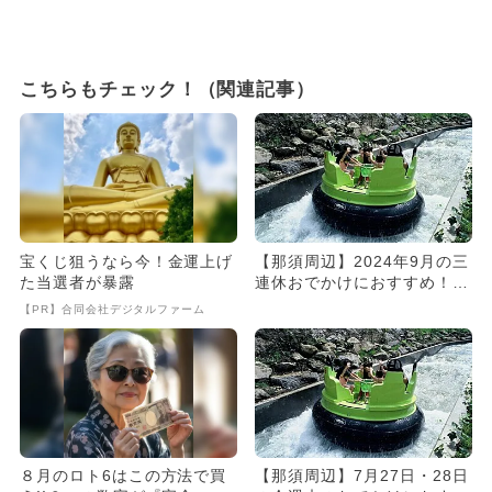
こちらもチェック！（関連記事）
宝くじ狙うなら今！金運上げ
【那須周辺】2024年9月の三
た当選者が暴露
連休おでかけにおすすめ！人
気スポットランキング
【PR】合同会社デジタルファーム
８月のロト6はこの方法で買
【那須周辺】7月27日・28日