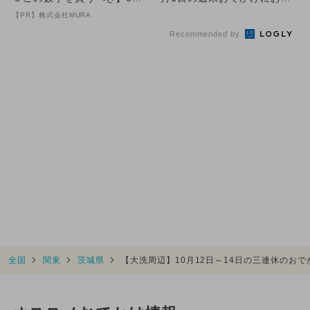
の数字が「完全一致」する
すめ！人気スポットランキ...
【PR】株式会社MURA
方...
Recommended by
全国
関東
茨城県
【大洗周辺】10月12日～14日の三連休のお