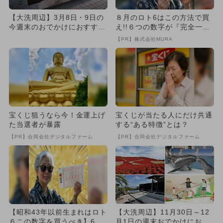
【大洗周辺】3月8日・9日の
８月のロト6はこの方法で買
今週末のおでかけにおすす
え!!６つの数字が『完全一
め！人気スポットランキング
致』する方法
【PR】株式会社MURA
宝くじ狙うなら今！金運上げ
宝くじが当たる人にだけ共通
た当選者が暴露
する“ある特徴”とは？
【PR】合同会社デジタルファーム
【PR】合同会社デジタルファーム
【昭和43年以前生まれはロト
【大洗周辺】11月30日～12
６この数字を買うべき】6つ
月1日の週末おでかけにおす