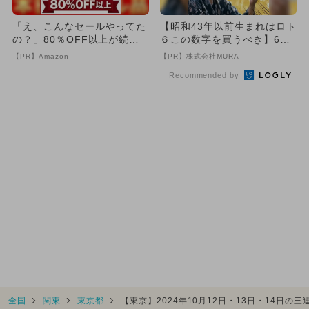
「え、こんなセールやってた
【昭和43年以前生まれはロト
の？」80％OFF以上が続々
６この数字を買うべき】6つ
登場！Amazonの本気が...
の数字が「完全一致」する
【PR】Amazon
【PR】株式会社MURA
方...
Recommended by
全国
関東
東京都
【東京】2024年10月12日・13日・14日の