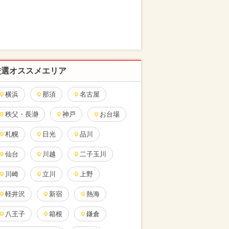
厳選オススメエリア
横浜
那須
名古屋
秩父・長瀞
神戸
お台場
札幌
日光
品川
仙台
川越
二子玉川
川崎
立川
上野
軽井沢
新宿
熱海
八王子
箱根
鎌倉