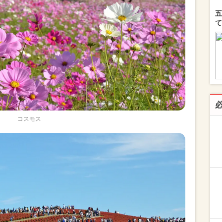
五
て
コスモス