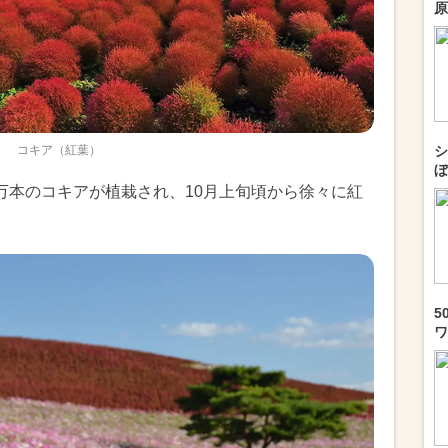
原
コキア（紅葉）
シ
ぼ
万本のコキアが植栽され、10月上旬頃から徐々に紅
5
ワ