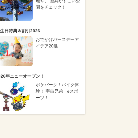
地や、 遊具がすごい公
園をチェック！
生日特典＆割引2026
おでかけバースデーア
イデア20選
026年ニューオープン！
ポケパーク！バイク体
験！ 宇宙兄弟！eスポ
ーツ！