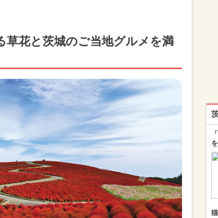
る草花と茨城のご当地グルメを満
「
を
猫