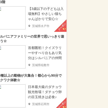
3階
【3歳以下の子どもは入
場無料】やさしい猫ち
ゃんばかりで安心☆
クーポン
茨城県水戸市
ルバニアファミリーの世界で思いっきり遊
う☆
首都圏初！クイズラリ
ーやすべり台もあり気
分はシルバニアの仲間
茨城県稲敷市
0種以上の動物が大集合！都心から90分で
クワク体験☆
日本最大級のダチョウ
観光牧場！ダチョウ卵
の目玉焼きは必食♪
クーポン
茨城県石岡市