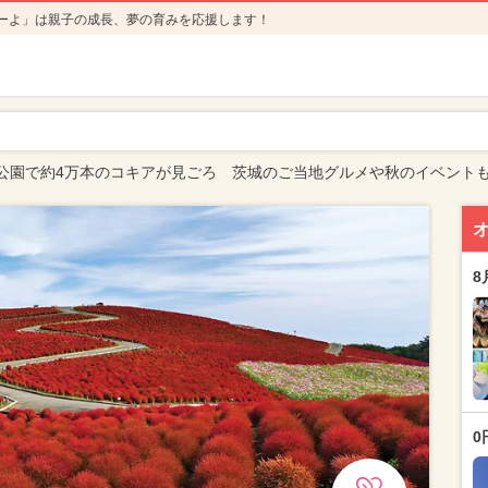
ーよ」は親子の成長、夢の育みを応援します！
公園で約4万本のコキアが見ごろ 茨城のご当地グルメや秋のイベント
8
0