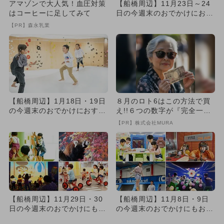
アマゾンで大人気！血圧対策
【船橋周辺】11月23日～24
はコーヒーに足してみて
日の今週末のおでかけにおす
すめ！人気スポットランキ...
【PR】森永乳業
【船橋周辺】1月18日・19日
８月のロト6はこの方法で買
の今週末のおでかけにおすす
え!!６つの数字が『完全一
め！人気スポットランキン...
致』する方法
【PR】株式会社MURA
【船橋周辺】11月29日・30
【船橋周辺】11月8日・9日
日の今週末のおでかけにもお
の今週末のおでかけにもおす
すすめ！人気スポットラン...
すめ！人気スポットランキ