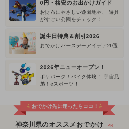
0円・格安のお出かけガイド
お財布にやさしい遊園地や、 遊具
がすごい公園をチェック！
誕生日特典＆割引2026
おでかけバースデーアイデア20選
2026年ニューオープン！
ポケパーク！バイク体験！ 宇宙兄
弟！eスポーツ！
おでかけ先に迷ったらココ！
神奈川県のオススメおでかけ
PR