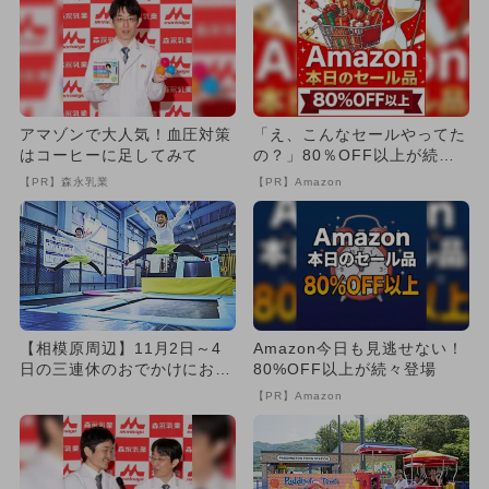
アマゾンで大人気！血圧対策
「え、こんなセールやってた
はコーヒーに足してみて
の？」80％OFF以上が続々
登場！Amazonの本気が...
【PR】森永乳業
【PR】Amazon
【相模原周辺】11月2日～4
Amazon今日も見逃せない！
日の三連休のおでかけにおす
80%OFF以上が続々登場
すめ！人気スポットランキ
【PR】Amazon
ン...