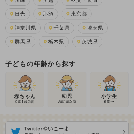
川崎
川越
秩父・長瀞
日光
那須
東京都
神奈川県
千葉県
埼玉県
群馬県
栃木県
茨城県
子どもの年齢から探す
幼児
赤ちゃん
小学生
3歳4歳5歳
0歳1歳2歳
6歳〜
Twitter＠いこーよ