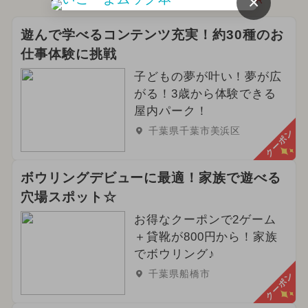
×
PR
遊んで学べるコンテンツ充実！約30種のお
仕事体験に挑戦
子どもの夢が叶い！夢が広
がる！3歳から体験できる
屋内パーク！
千葉県千葉市美浜区
クーポン
ボウリングデビューに最適！家族で遊べる
穴場スポット☆
お得なクーポンで2ゲーム
＋貸靴が800円から！家族
でボウリング♪
千葉県船橋市
クーポン