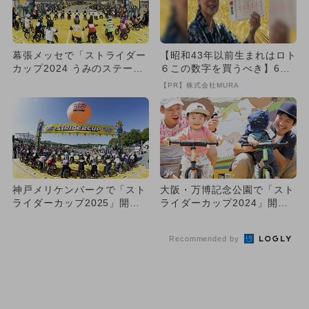
幕張メッセで「ストライダー
【昭和43年以前生まれはロト
カップ2024 うみのステー
６この数字を買うべき】6つ
ジ」開催 2歳～6歳の子供...
の数字が「完全一致」する
【PR】株式会社MURA
方...
神戸メリケンパークで「スト
大阪・万博記念公園で「スト
ライダーカップ2025」開
ライダーカップ2024」開
催 子供たちが主役の大規模
催 子供が主役のお祭りイベ
お...
ン...
Recommended by