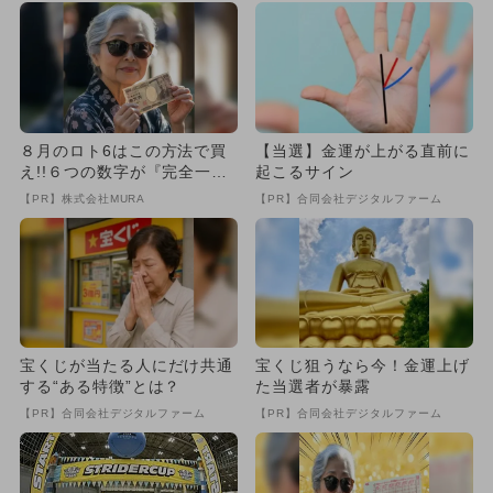
８月のロト6はこの方法で買
【当選】金運が上がる直前に
え!!６つの数字が『完全一
起こるサイン
致』する方法
【PR】株式会社MURA
【PR】合同会社デジタルファーム
宝くじが当たる人にだけ共通
宝くじ狙うなら今！金運上げ
する“ある特徴”とは？
た当選者が暴露
【PR】合同会社デジタルファーム
【PR】合同会社デジタルファーム