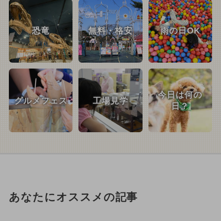
恐竜
無料・格安
雨の日OK
今日は何の
グルメフェス
工場見学
日？
あなたにオススメの記事