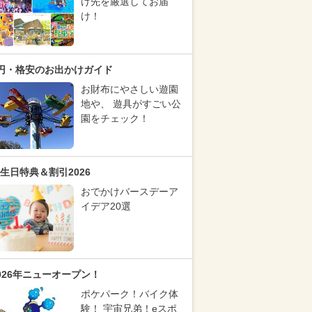
け先を厳選してお届
け！
円・格安のお出かけガイド
お財布にやさしい遊園
地や、 遊具がすごい公
園をチェック！
生日特典＆割引2026
おでかけバースデーア
イデア20選
026年ニューオープン！
ポケパーク！バイク体
験！ 宇宙兄弟！eスポ