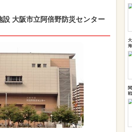
施設 大阪市立阿倍野防災センター
大
海
関
戦