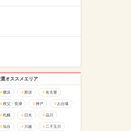
厳選オススメエリア
横浜
那須
名古屋
秩父・長瀞
神戸
お台場
札幌
日光
品川
仙台
川越
二子玉川