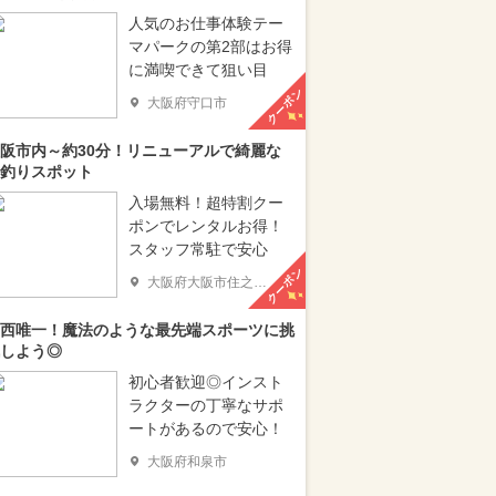
人気のお仕事体験テー
マパークの第2部はお得
に満喫できて狙い目
クーポン
大阪府守口市
阪市内～約30分！リニューアルで綺麗な
釣りスポット
入場無料！超特割クー
ポンでレンタルお得！
スタッフ常駐で安心
クーポン
大阪府大阪市住之江区
西唯一！魔法のような最先端スポーツに挑
しよう◎
初心者歓迎◎インスト
ラクターの丁寧なサポ
ートがあるので安心！
大阪府和泉市