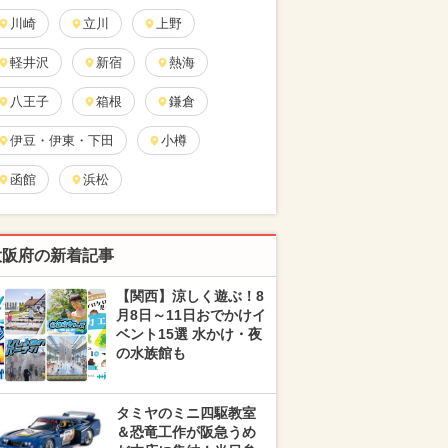
川崎
立川
上野
軽井沢
新宿
熱海
八王子
箱根
鎌倉
伊豆・伊東・下田
小樽
函館
浜松
大阪府の新着記事
【関西】涼しく遊ぶ！8
月8日～11日おでかけイ
ベント15選 水かけ・夜
の水族館も
タミヤのミニ四駆教室
＆恐竜工作が阪急うめ