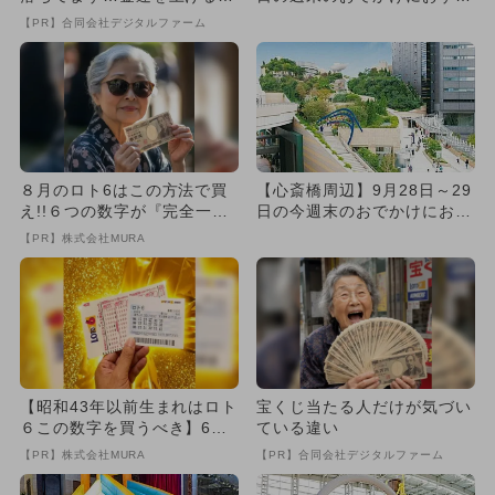
法とは
め！人気のスポットランキ...
【PR】合同会社デジタルファーム
８月のロト6はこの方法で買
【心斎橋周辺】9月28日～29
え!!６つの数字が『完全一
日の今週末のおでかけにおす
致』する方法
すめ！人気スポットランキ...
【PR】株式会社MURA
【昭和43年以前生まれはロト
宝くじ当たる人だけが気づい
６この数字を買うべき】6つ
ている違い
の数字が「完全一致」する
【PR】株式会社MURA
【PR】合同会社デジタルファーム
方...