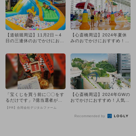
【道頓堀周辺】11月2日～4
【心斎橋周辺】2024年夏休
日の三連休のおでかけにおす
みのおでかけにおすすめ！人
すめ！人気スポットランキ
気のスポットランキング
ン...
「宝くじを買う前に〇〇をす
【心斎橋周辺】2024年GWの
るだけです」7億当選者が続
おでかけにおすすめ！人気の
出
スポットランキング
【PR】合同会社デジタルファーム
Recommended by