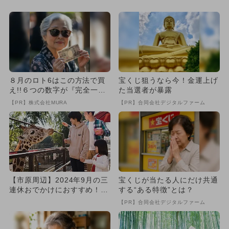
８月のロト6はこの方法で買
宝くじ狙うなら今！金運上げ
え!!６つの数字が『完全一
た当選者が暴露
致』する方法
【PR】株式会社MURA
【PR】合同会社デジタルファーム
【市原周辺】2024年9月の三
宝くじが当たる人にだけ共通
連休おでかけにおすすめ！人
する“ある特徴”とは？
気スポットランキング
【PR】合同会社デジタルファーム