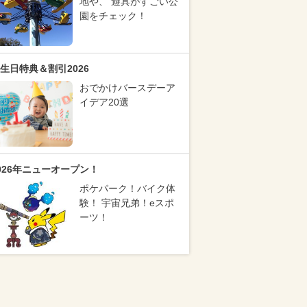
地や、 遊具がすごい公
園をチェック！
生日特典＆割引2026
おでかけバースデーア
イデア20選
026年ニューオープン！
ポケパーク！バイク体
験！ 宇宙兄弟！eスポ
ーツ！