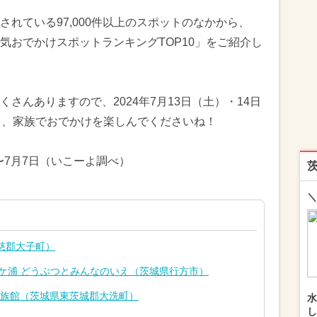
れている97,000件以上のスポットのなかから、
気おでかけスポットランキングTOP10」をご紹介し
さんありますので、2024年7月13日（土）・14日
も、家族でおでかけを楽しんでくださいね！
〜7月7日（いこーよ調べ）
＼
慈郡大子町）
N】霞ケ浦 どうぶつとみんなのいえ（茨城県行方市）
水族館（茨城県東茨城郡大洗町）
水
し