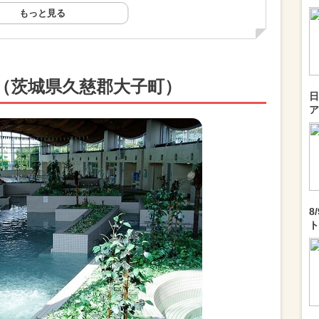
もっと見る
（茨城県久慈郡大子町）
日
ア
8
ト