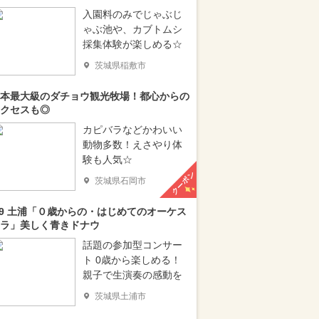
入園料のみでじゃぶじ
ゃぶ池や、カブトムシ
採集体験が楽しめる☆
茨城県稲敷市
本最大級のダチョウ観光牧場！都心からの
クセスも◎
カピバラなどかわいい
動物多数！えさやり体
験も人気☆
クーポン
茨城県石岡市
/9 土浦「０歳からの・はじめてのオーケス
ラ」美しく青きドナウ
話題の参加型コンサー
ト 0歳から楽しめる！
親子で生演奏の感動を
茨城県土浦市