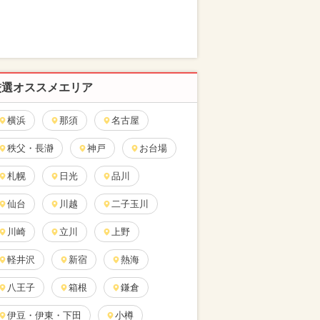
厳選オススメエリア
横浜
那須
名古屋
秩父・長瀞
神戸
お台場
札幌
日光
品川
仙台
川越
二子玉川
川崎
立川
上野
軽井沢
新宿
熱海
八王子
箱根
鎌倉
伊豆・伊東・下田
小樽