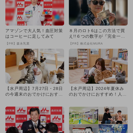
アマゾンで大人気！血圧対策
８月のロト6はこの方法で買
はコーヒーに足してみて
え!!６つの数字が『完全一
致』する方法
【PR】森永乳業
【PR】株式会社MURA
【水戸周辺】7月27日・28日
【水戸周辺】2024年夏休み
の今週末のおでかけにおすす
のおでかけにおすすめ！人気
め！人気のスポットランキ...
のスポットランキング