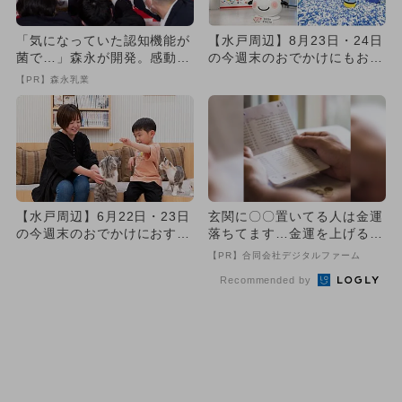
「気になっていた認知機能が
【水戸周辺】8月23日・24日
菌で…」森永が開発。感動の
の今週末のおでかけにもおす
70代続出
すめ！人気スポットランキ...
【PR】森永乳業
【水戸周辺】6月22日・23日
玄関に〇〇置いてる人は金運
の今週末のおでかけにおすす
落ちてます…金運を上げる方
め！人気のスポットランキ...
法とは
【PR】合同会社デジタルファーム
Recommended by