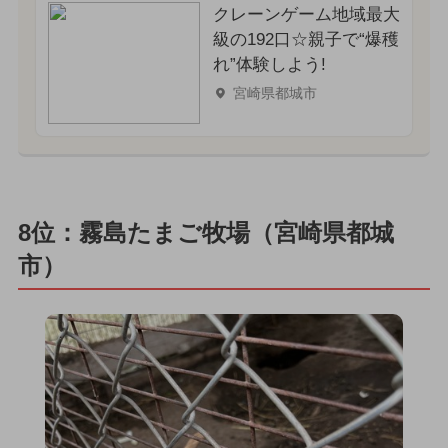
クレーンゲーム地域最大
級の192口☆親子で“爆穫
れ”体験しよう!
宮崎県都城市
8位：霧島たまご牧場（宮崎県都城
市）