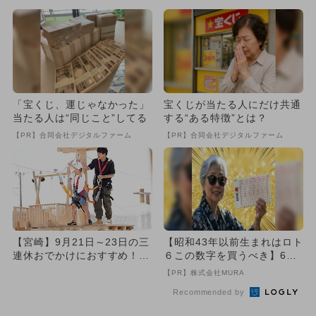
「宝くじ、運じゃなかった」
宝くじが当たる人にだけ共通
当たる人は“同じこと”してる
する“ある特徴”とは？
【PR】合同会社デジタルファーム
【PR】合同会社デジタルファーム
【宮崎】9月21日～23日の三
【昭和43年以前生まれはロト
連休おでかけにおすすめ！人
６この数字を買うべき】6つ
気スポットランキング
の数字が「完全一致」する
【PR】株式会社MURA
方...
Recommended by